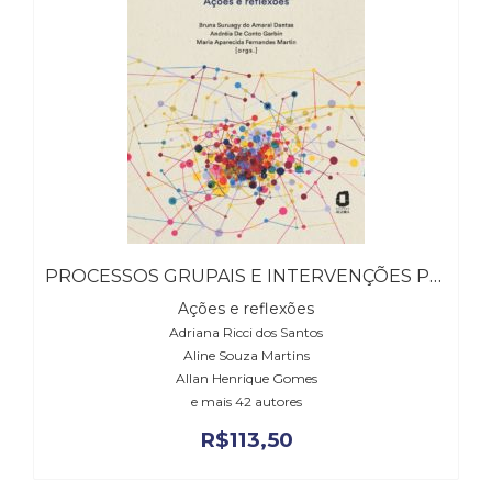
(31)
Educação
(278)
Educação
Especial
(39)
Fisioterapia
(47)
Fonoaudiologia
(54)
Gestalt-
PROCESSOS GRUPAIS E INTERVENÇÕES PSICOSSOCIAIS
terapia
(93)
Ações e reflexões
Jornalismo
Adriana Ricci dos Santos
(57)
Aline Souza Martins
LGBTQIA+
Allan Henrique Gomes
(66)
e mais 42 autores
Literatura
R$
113,50
Erótica
(11)