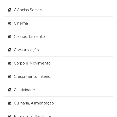
(33)
Ciências Sociais
Puericultura
(23)
Rádio
Cinema
(8)
Relações
Comportamento
Públicas
e
Comunicação
Comunicação
Empresarial
(31)
Corpo e Movimento
Religião,
Espiritualidade,
Crescimento Interior
Filosofia
(63)
Criatividade
Saúde
(132)
Sem
Culinária, Alimentação
categoria
(0)
Economia, Negócios