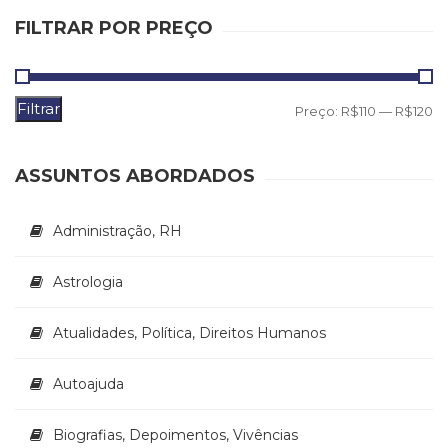
Literatura,
FILTRAR POR PREÇO
Ficção,
Ensaios
(69)
Obras
Filtrar
P
P
Preço:
R$110
—
R$120
de
referência
m
m
(48)
ASSUNTOS ABORDADOS
PNL
(Programação
Neurolingüística)
Administração, RH
(41)
Psicodrama
Astrologia
(200)
Psicologia,
Atualidades, Política, Direitos Humanos
Psicoterapia
(799)
Publicidade,
Autoajuda
Propaganda
e
Biografias, Depoimentos, Vivências
Marketing