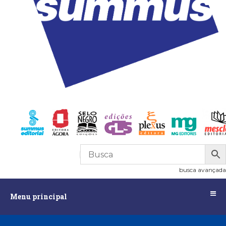
R$
0,00
0
busca avançada
Menu
Menu principal
principal
Assuntos