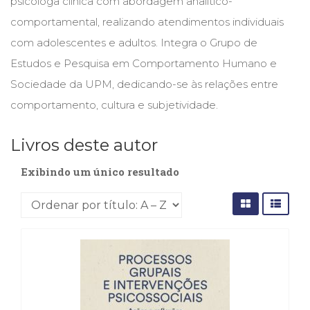
psicóloga clínica com abordagem analítico-
Cinema
comportamental, realizando atendimentos individuais
(23)
com adolescentes e adultos. Integra o Grupo de
Comportamento
(418)
Estudos e Pesquisa em Comportamento Humano e
Comunicação
Sociedade da UPM, dedicando-se às relações entre
(232)
comportamento, cultura e subjetividade.
Corpo
e
Movimento
Livros deste autor
(226)
Crescimento
Exibindo um único resultado
Interior
(222)
Criatividade
(14)
Culinária,
Alimentação
(14)
Economia,
Negócios