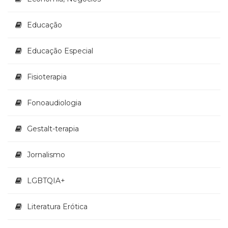
Televisão
(22)
Educação
Temas
africanos
(30)
Educação Especial
Terapia
Ocupacional
Fisioterapia
(21)
Treinamento
Fonoaudiologia
e
RH
Gestalt-terapia
(65)
Turismo
(1)
Jornalismo
Vida
Prática
LGBTQIA+
(32)
Literatura Erótica