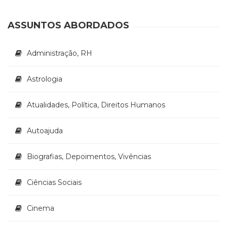
Literatura,
m
m
Ficção,
ASSUNTOS ABORDADOS
Ensaios
(69)
Obras
Administração, RH
de
referência
Astrologia
(48)
PNL
(Programação
Atualidades, Política, Direitos Humanos
Neurolingüística)
(41)
Autoajuda
Psicodrama
(200)
Biografias, Depoimentos, Vivências
Psicologia,
Psicoterapia
(799)
Ciências Sociais
Publicidade,
Propaganda
Cinema
e
Marketing