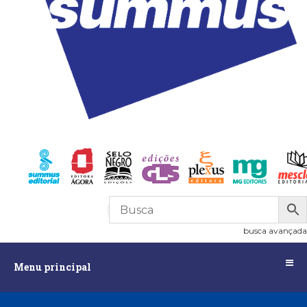
R$
0,00
0
busca avançada
Menu
Menu principal
principal
Assuntos