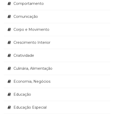
Comportamento
(33)
Puericultura
(23)
Comunicação
Rádio
(8)
Corpo e Movimento
Relações
Públicas
Crescimento Interior
e
Comunicação
Empresarial
Criatividade
(31)
Religião,
Culinária, Alimentação
Espiritualidade,
Filosofia
Economia, Negócios
(63)
Saúde
Educação
(132)
Sem
categoria
Educação Especial
(0)