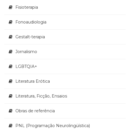
Televisão
Fisioterapia
(22)
Temas
Fonoaudiologia
africanos
(30)
Terapia
Gestalt-terapia
Ocupacional
(21)
Jornalismo
Treinamento
e
LGBTQIA+
RH
(65)
Turismo
Literatura Erótica
(1)
Vida
Literatura, Ficção, Ensaios
Prática
(32)
Obras de referência
PNL (Programação Neurolingüística)