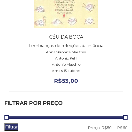
(31)
Educação
(278)
Educação
Especial
(39)
CÉU DA BOCA
Fisioterapia
Lembranças de refeições da infância
(47)
Anna Veronica Mautner
Fonoaudiologia
Antonio Kehl
(54)
Antonio Maschio
Gestalt-
e mais 15 autores
terapia
R$
53,00
(93)
Jornalismo
(57)
LGBTQIA+
FILTRAR POR PREÇO
(66)
Literatura
Erótica
Filtrar
(11)
P
P
Preço:
R$50
—
R$60