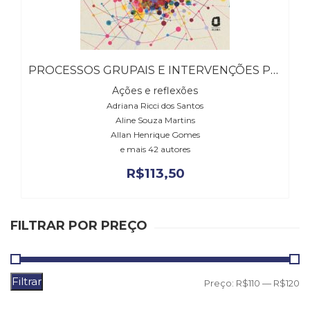
(31)
Educação
(278)
Educação
PROCESSOS GRUPAIS E INTERVENÇÕES PSICOSSOCIAIS
Especial
(39)
Ações e reflexões
Fisioterapia
Adriana Ricci dos Santos
(47)
Aline Souza Martins
Fonoaudiologia
Allan Henrique Gomes
(54)
e mais 42 autores
Gestalt-
R$
113,50
terapia
(93)
Jornalismo
(57)
FILTRAR POR PREÇO
LGBTQIA+
(66)
Literatura
Filtrar
P
P
Erótica
Preço:
R$110
—
R$120
(11)
m
m