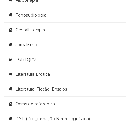
Fisioterapia
Televisão
(22)
Fonoaudiologia
Temas
africanos
(30)
Gestalt-terapia
Terapia
Ocupacional
Jornalismo
(21)
Treinamento
LGBTQIA+
e
RH
(65)
Literatura Erótica
Turismo
(1)
Literatura, Ficção, Ensaios
Vida
Prática
Obras de referência
(32)
PNL (Programação Neurolingüística)