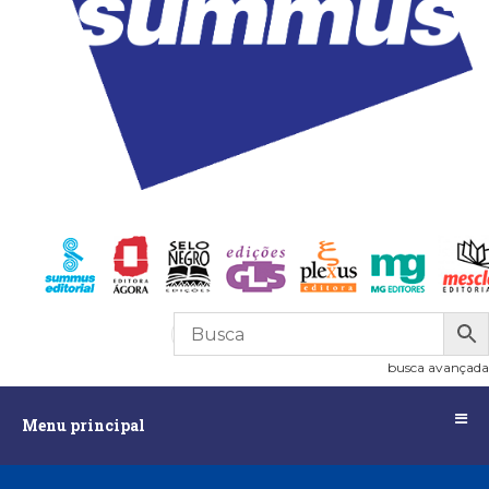
R$
0,00
0
busca avançada
Menu
Menu principal
principal
Assuntos