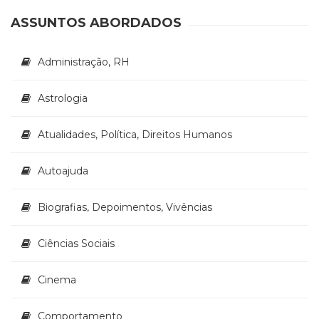
(33)
ASSUNTOS ABORDADOS
Puericultura
(23)
Rádio
Administração, RH
(8)
Relações
Astrologia
Públicas
e
Atualidades, Política, Direitos Humanos
Comunicação
Empresarial
(31)
Autoajuda
Religião,
Espiritualidade,
Biografias, Depoimentos, Vivências
Filosofia
(63)
Ciências Sociais
Saúde
(132)
Cinema
Sem
categoria
(0)
Comportamento