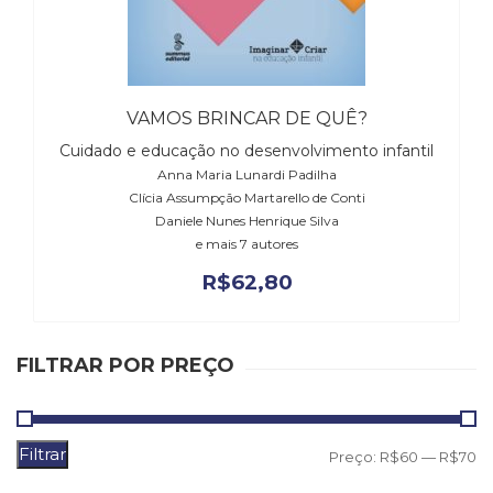
Literatura,
Ficção,
Ensaios
(69)
Obras
VAMOS BRINCAR DE QUÊ?
de
referência
Cuidado e educação no desenvolvimento infantil
(48)
Anna Maria Lunardi Padilha
PNL
Clícia Assumpção Martarello de Conti
Daniele Nunes Henrique Silva
(Programação
e mais 7 autores
Neurolingüística)
(41)
R$
62,80
Psicodrama
(200)
Psicologia,
FILTRAR POR PREÇO
Psicoterapia
(799)
Publicidade,
Propaganda
Filtrar
P
P
Preço:
R$60
—
R$70
e
Marketing
m
m