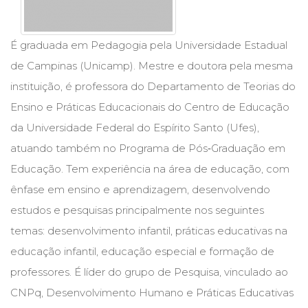
Cinema
(23)
Comportamento
É graduada em Pedagogia pela Universidade Estadual
(418)
de Campinas (Unicamp). Mestre e doutora pela mesma
Comunicação
instituição, é professora do Departamento de Teorias do
(232)
Corpo
Ensino e Práticas Educacionais do Centro de Educação
e
da Universidade Federal do Espírito Santo (Ufes),
Movimento
atuando também no Programa de Pós‑Graduação em
(226)
Crescimento
Educação. Tem experiência na área de educação, com
Interior
ênfase em ensino e aprendizagem, desenvolvendo
(222)
estudos e pesquisas principalmente nos seguintes
Criatividade
(14)
temas: desenvolvimento infantil, práticas educativas na
Culinária,
educação infantil, educação especial e formação de
Alimentação
(14)
professores. É líder do grupo de Pesquisa, vinculado ao
Economia,
CNPq, Desenvolvimento Humano e Práticas Educativas
Negócios