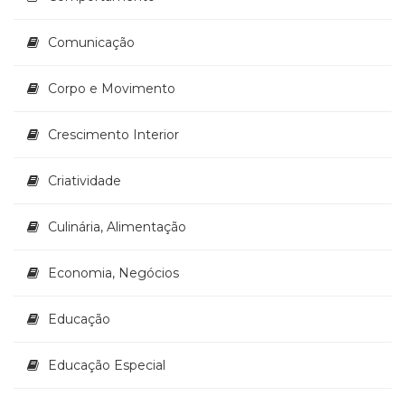
Televisão
(22)
Comunicação
Temas
africanos
Corpo e Movimento
(30)
Terapia
Ocupacional
Crescimento Interior
(21)
Treinamento
Criatividade
e
RH
Culinária, Alimentação
(65)
Turismo
(1)
Economia, Negócios
Vida
Prática
Educação
(32)
Educação Especial