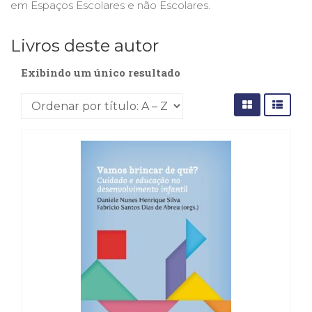
em Espaços Escolares e não Escolares.
(31)
Educação
(278)
Livros deste autor
Educação
Especial
Exibindo um único resultado
(39)
Fisioterapia
(47)
Fonoaudiologia
(54)
Gestalt-
terapia
(93)
Jornalismo
(57)
LGBTQIA+
(66)
Literatura
Erótica
(11)