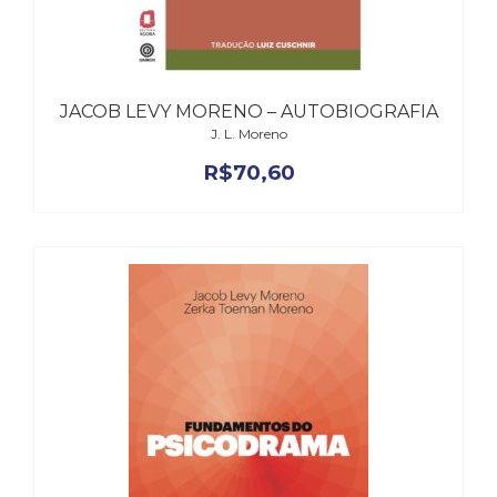
Literatura,
Ficção,
Ensaios
(69)
Obras
JACOB LEVY MORENO – AUTOBIOGRAFIA
de
J. L. Moreno
referência
R$
70,60
(48)
PNL
(Programação
Neurolingüística)
(41)
Psicodrama
(200)
Psicologia,
Psicoterapia
(799)
Publicidade,
Propaganda
e
Marketing