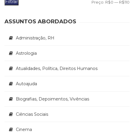
Filtrar
P
P
Preço:
R$0
—
R$110
m
m
ASSUNTOS ABORDADOS
Administração, RH
Astrologia
Atualidades, Política, Direitos Humanos
Autoajuda
Biografias, Depoimentos, Vivências
Ciências Sociais
Cinema