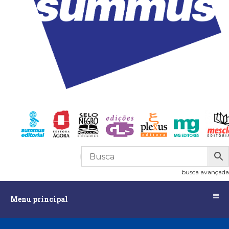
R$
0,00
0
busca avançada
Menu
Menu principal
principal
Assuntos