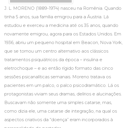
Cinema
J. L. MORENO (1889-1974) nasceu na Romênia. Quando
(23)
tinha 5 anos, sua família emigrou para a Áustria. Lá
Comportamento
(418)
estudou e exerceu a medicina até os 35 anos, quando
Comunicação
novamente emigrou, agora para os Estados Unidos. Em
(232)
1936, abriu um pequeno hospital em Beacon, Nova York,
Corpo
e
que se tornou um centro alternativo aos clássicos
Movimento
tratamentos psiquiátricos da época – insulina e
(226)
eletrochoque – e ao então rígido formato das cinco
Crescimento
Interior
sessões psicanalíticas semanais. Moreno tratava os
(222)
pacientes em um palco, o palco psicodramático. Lá os
Criatividade
protagonistas viviam seus dramas, delírios e alucinações.
(14)
Culinária,
Buscavam não somente uma simples catarse, mas,
Alimentação
como dizia ele, uma catarse de integração, na qual os
(14)
Economia,
aspectos criativos da “doença” eram incorporados à
Negócios