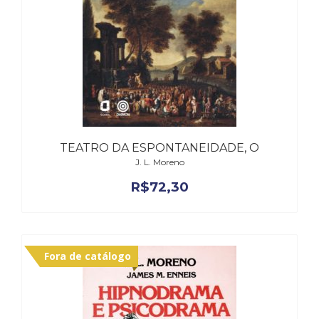
Televisão
(22)
Temas
africanos
(30)
Terapia
Ocupacional
(21)
Treinamento
TEATRO DA ESPONTANEIDADE, O
e
J. L. Moreno
RH
(65)
R$
72,30
Turismo
(1)
Vida
Prática
Fora de catálogo
(32)