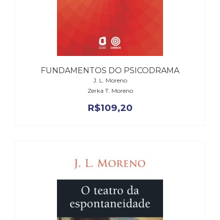
(33)
Puericultura
(23)
Rádio
(8)
Relações
FUNDAMENTOS DO PSICODRAMA
Públicas
J. L. Moreno
e
Zerka T. Moreno
Comunicação
Empresarial
R$
109,20
(31)
Religião,
Espiritualidade,
Filosofia
(63)
Saúde
(132)
Sem
categoria
(0)