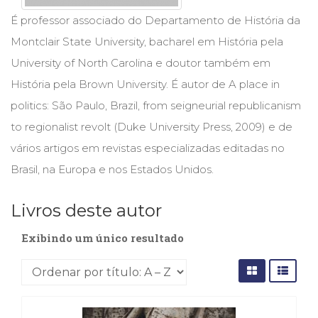
Cinema
É professor associado do Departamento de História da
(23)
Montclair State University, bacharel em História pela
Comportamento
(417)
University of North Carolina e doutor também em
Comunicação
História pela Brown University. É autor de A place in
(232)
politics: São Paulo, Brazil, from seigneurial republicanism
Corpo
e
to regionalist revolt (Duke University Press, 2009) e de
Movimento
vários artigos em revistas especializadas editadas no
(225)
Brasil, na Europa e nos Estados Unidos.
Crescimento
Interior
(222)
Livros deste autor
Criatividade
(14)
Exibindo um único resultado
Culinária,
Alimentação
(14)
Economia,
Negócios