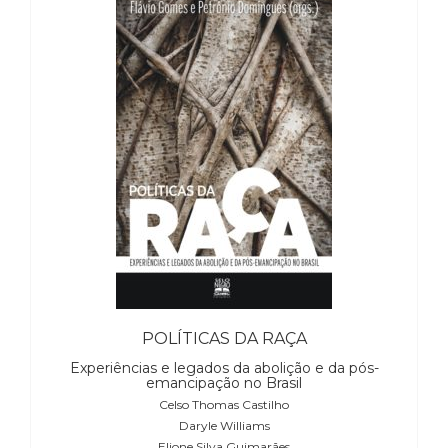
(31)
Educação
(278)
Educação
Especial
(39)
Fisioterapia
(47)
Fonoaudiologia
(54)
Gestalt-
terapia
(92)
Jornalismo
(57)
POLÍTICAS DA RAÇA
LGBTQIA+
(66)
Experiências e legados da abolição e da pós-
emancipação no Brasil
Literatura
Celso Thomas Castilho
Erótica
Daryle Williams
(11)
Elione Silva Guimarães