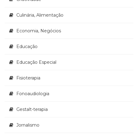
Televisão
(22)
Culinária, Alimentação
Temas
africanos
(30)
Economia, Negócios
Terapia
Ocupacional
Educação
(21)
Treinamento
Educação Especial
e
RH
Fisioterapia
(65)
Turismo
(1)
Fonoaudiologia
Vida
Prática
Gestalt-terapia
(32)
Jornalismo