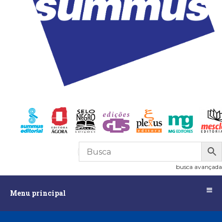
R$
0,00
0
busca avançada
Menu
Menu principal
principal
Assuntos