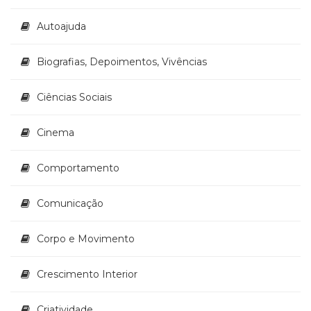
(33)
Autoajuda
Puericultura
(23)
Rádio
Biografias, Depoimentos, Vivências
(8)
Relações
Ciências Sociais
Públicas
e
Cinema
Comunicação
Empresarial
(31)
Comportamento
Religião,
Espiritualidade,
Comunicação
Filosofia
(63)
Corpo e Movimento
Saúde
(132)
Sem
Crescimento Interior
categoria
(0)
Criatividade