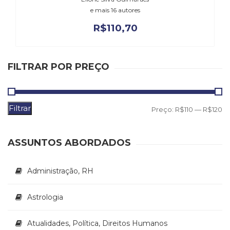
Literatura,
e mais 16 autores
Ficção,
Ensaios
R$
110,70
(69)
Obras
de
FILTRAR POR PREÇO
referência
(47)
PNL
(Programação
Filtrar
P
P
Preço:
R$110
—
R$120
Neurolingüística)
m
m
(41)
Psicodrama
ASSUNTOS ABORDADOS
(200)
Psicologia,
Administração, RH
Psicoterapia
(797)
Publicidade,
Astrologia
Propaganda
e
Atualidades, Política, Direitos Humanos
Marketing