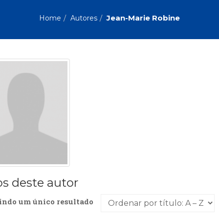
Biografias, Depoimentos, Vivências (104)
Ciên
Comportamento (418)
Com
Jean-Marie Robine
Home
Autores
Crescimento Interior (222)
Cria
Economia, Negócios (31)
Edu
Fisioterapia (47)
Fon
Jornalismo (57)
LGB
Literatura, Ficção, Ensaios (69)
Obra
Psicodrama (200)
Psic
Puericultura (23)
Rádi
ial
Religião, Espiritualidade, Filosofia (63)
Saúd
Televisão (22)
Tema
Treinamento e RH (65)
Turi
os deste autor
indo um único resultado