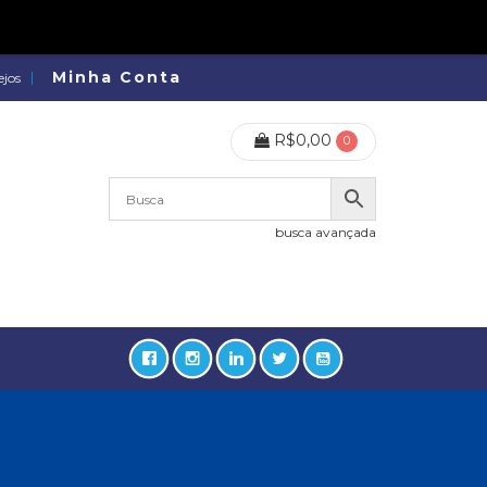
Minha Conta
ejos
R$
0,00
0
busca avançada
lidades, Política, Direitos Humanos (133)