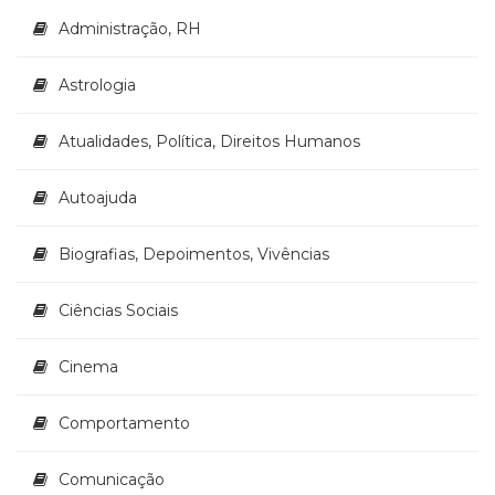
Literatura,
Administração, RH
Ficção,
Ensaios
(69)
Astrologia
Obras
de
Atualidades, Política, Direitos Humanos
referência
(48)
Autoajuda
PNL
(Programação
Neurolingüística)
Biografias, Depoimentos, Vivências
(41)
Psicodrama
Ciências Sociais
(200)
Psicologia,
Cinema
Psicoterapia
(799)
Publicidade,
Comportamento
Propaganda
e
Comunicação
Marketing