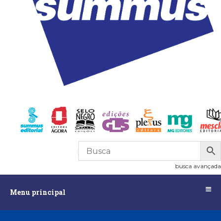
R$
0,00
0
busca avançada
Menu
Menu principal
principal
Assuntos