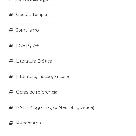
Televisão
(22)
Gestalt-terapia
Temas
africanos
Jornalismo
(30)
Terapia
Ocupacional
LGBTQIA+
(21)
Treinamento
Literatura Erótica
e
RH
Literatura, Ficção, Ensaios
(65)
Turismo
(1)
Obras de referência
Vida
Prática
PNL (Programação Neurolingüística)
(32)
Psicodrama