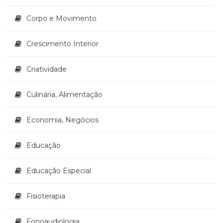
(33)
Corpo e Movimento
Puericultura
(23)
Rádio
Crescimento Interior
(8)
Relações
Criatividade
Públicas
e
Culinária, Alimentação
Comunicação
Empresarial
(31)
Economia, Negócios
Religião,
Espiritualidade,
Educação
Filosofia
(63)
Educação Especial
Saúde
(132)
Sem
Fisioterapia
categoria
(0)
Fonoaudiologia