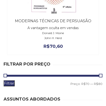
(31)
Educação
(278)
Educação
MODERNAS TÉCNICAS DE PERSUASÃO
Especial
A vantagem oculta em vendas
(39)
Donald J. Moine
Fisioterapia
John H. Herd
(47)
Fonoaudiologia
R$
70,60
(54)
Gestalt-
terapia
FILTRAR POR PREÇO
(93)
Jornalismo
(57)
LGBTQIA+
Filtrar
P
P
Preço:
R$70
—
R$80
(66)
m
m
Literatura
Erótica
ASSUNTOS ABORDADOS
(11)