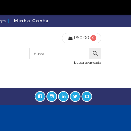
Minha Conta
ejos
R$
0,00
0
busca avançada
o
lidades, Política, Direitos Humanos (133)