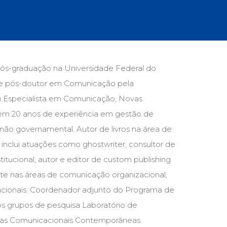
cias Sociais (102)
unicação (232)
tividade (14)
cação (278)
oaudiologia (54)
TQIA+ (66)
 pós-graduação na Universidade Federal do
s de referência (48)
or e pós-doutor em Comunicação pela
ologia, Psicoterapia (799)
o (8)
).Especialista em Comunicação, Novas
e (132)
tem 20 anos de experiência em gestão de
não governamental. Autor de livros na área de
s africanos (30)
smo (1)
 inclui atuações como ghostwriter, consultor de
tucional, autor e editor de custom publishing
nte nas áreas de comunicação organizacional,
acionais. Coordenador adjunto do Programa de
os grupos de pesquisa Laboratório de
cas Comunicacionais Contemporâneas.