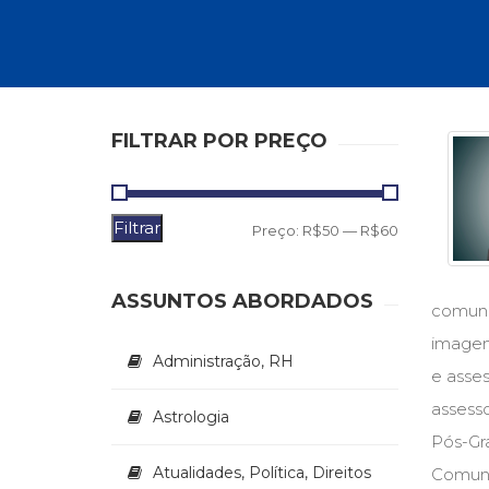
Autoajuda (95)
Cinema (23)
Corpo e Movimento (226)
Culinária, Alimentação (14)
Educação Especial (39)
Gestalt-terapia (93)
FILTRAR POR PREÇO
Literatura Erótica (11)
PNL (Programação Neurolingüística) (41)
Publicidade, Propaganda e Marketing (33)
Filtrar
Preço
Preço
Relações Públicas e Comunicação Empresar
Preço:
R$50
—
R$60
(31)
mínimo
máximo
Sem categoria (0)
ASSUNTOS ABORDADOS
Terapia Ocupacional (21)
comunic
Vida Prática (32)
imagem 
Administração, RH
e asses
assess
Astrologia
Pós-Gr
Atualidades, Política, Direitos
Comuni