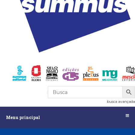
R$
0,00
0
busca avançada
Menu
Menu principal
principal
Assuntos