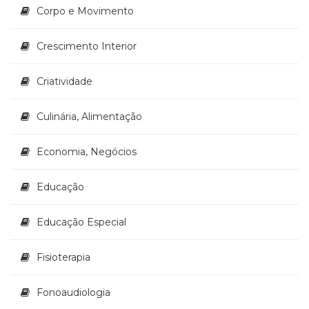
Corpo e Movimento
(33)
Puericultura
(23)
Crescimento Interior
Rádio
(8)
Criatividade
Relações
Públicas
Culinária, Alimentação
e
Comunicação
Empresarial
Economia, Negócios
(31)
Religião,
Educação
Espiritualidade,
Filosofia
Educação Especial
(63)
Saúde
(132)
Fisioterapia
Sem
categoria
Fonoaudiologia
(0)