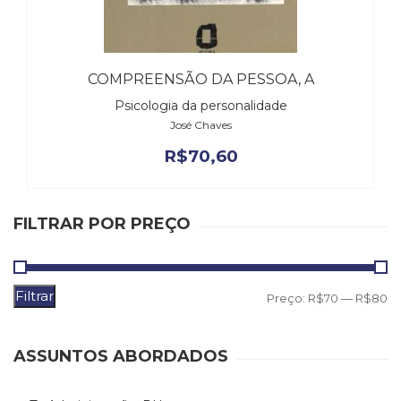
(31)
Educação
(278)
Educação
COMPREENSÃO DA PESSOA, A
Especial
Psicologia da personalidade
(39)
José Chaves
Fisioterapia
(47)
R$
70,60
Fonoaudiologia
(54)
Gestalt-
FILTRAR POR PREÇO
terapia
(92)
Jornalismo
(57)
Filtrar
P
P
Preço:
R$70
—
R$80
LGBTQIA+
m
m
(66)
Literatura
ASSUNTOS ABORDADOS
Erótica
(11)