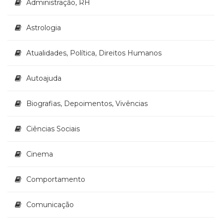
Administração, RH
Literatura,
Ficção,
Ensaios
Astrologia
(69)
Obras
Atualidades, Política, Direitos Humanos
de
referência
Autoajuda
(47)
PNL
(Programação
Biografias, Depoimentos, Vivências
Neurolingüística)
(41)
Ciências Sociais
Psicodrama
(200)
Cinema
Psicologia,
Psicoterapia
(797)
Comportamento
Publicidade,
Propaganda
Comunicação
e
Marketing