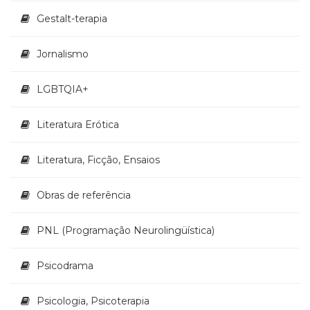
Televisão
Gestalt-terapia
(22)
Temas
africanos
Jornalismo
(30)
Terapia
LGBTQIA+
Ocupacional
(21)
Literatura Erótica
Treinamento
e
Literatura, Ficção, Ensaios
RH
(65)
Turismo
Obras de referência
(1)
Vida
PNL (Programação Neurolingüística)
Prática
(32)
Psicodrama
Psicologia, Psicoterapia