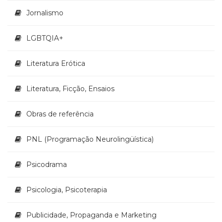
Televisão
Jornalismo
(22)
Temas
LGBTQIA+
africanos
(30)
Terapia
Literatura Erótica
Ocupacional
(21)
Literatura, Ficção, Ensaios
Treinamento
e
Obras de referência
RH
(65)
Turismo
PNL (Programação Neurolingüística)
(1)
Vida
Psicodrama
Prática
(32)
Psicologia, Psicoterapia
Publicidade, Propaganda e Marketing