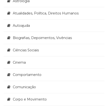
Astrologia
Literatura,
Ficção,
Ensaios
Atualidades, Política, Direitos Humanos
(69)
Obras
Autoajuda
de
referência
Biografias, Depoimentos, Vivências
(47)
PNL
(Programação
Ciências Sociais
Neurolingüística)
(41)
Cinema
Psicodrama
(200)
Comportamento
Psicologia,
Psicoterapia
(797)
Comunicação
Publicidade,
Propaganda
Corpo e Movimento
e
Marketing