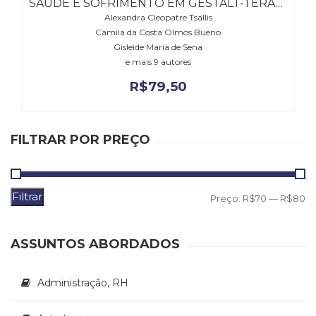
SAÚDE E SOFRIMENTO EM GESTALT-TERAPIA
(31)
Alexandra Cleopatre Tsallis
Educação
Camila da Costa Olmos Bueno
(278)
Gisleide Maria de Sena
Educação
e mais 9 autores
Especial
R$
79,50
(39)
Fisioterapia
(47)
Fonoaudiologia
FILTRAR POR PREÇO
(54)
Gestalt-
terapia
(92)
Filtrar
P
P
Preço:
R$70
—
R$80
Jornalismo
m
m
(57)
LGBTQIA+
ASSUNTOS ABORDADOS
(66)
Literatura
Administração, RH
Erótica
(11)