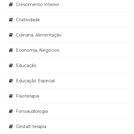
Crescimento Interior
(33)
Puericultura
(23)
Criatividade
Rádio
(8)
Culinária, Alimentação
Relações
Públicas
Economia, Negócios
e
Comunicação
Empresarial
Educação
(31)
Religião,
Educação Especial
Espiritualidade,
Filosofia
Fisioterapia
(63)
Saúde
(132)
Fonoaudiologia
Sem
categoria
Gestalt-terapia
(0)