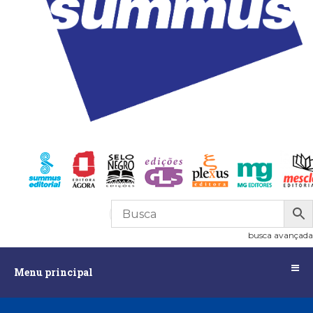
R$
0,00
0
busca avançada
Menu
Menu principal
principal
Assuntos