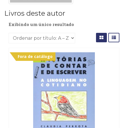
Cinema
Livros deste autor
(23)
Comportamento
Exibindo um único resultado
(418)
Comunicação
(232)
Corpo
e
Movimento
Fora de catálogo
(226)
Crescimento
Interior
(222)
Criatividade
(14)
Culinária,
Alimentação
(14)
Economia,
Negócios