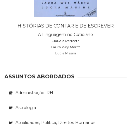
(31)
Educação
(278)
Educação
HISTÓRIAS DE CONTAR E DE ESCREVER
Especial
A Linguagem no Cotidiano
(39)
Claudia Perrotta
Fisioterapia
Laura Wey Martz
(47)
Lucia Masini
Fonoaudiologia
(54)
Gestalt-
terapia
ASSUNTOS ABORDADOS
(93)
Jornalismo
Administração, RH
(57)
LGBTQIA+
(66)
Astrologia
Literatura
Erótica
Atualidades, Política, Direitos Humanos
(11)