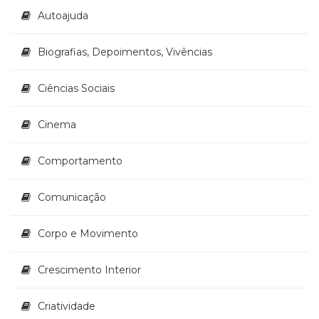
Literatura,
Autoajuda
Ficção,
Ensaios
(69)
Biografias, Depoimentos, Vivências
Obras
de
Ciências Sociais
referência
(48)
Cinema
PNL
(Programação
Neurolingüística)
Comportamento
(41)
Psicodrama
Comunicação
(200)
Psicologia,
Corpo e Movimento
Psicoterapia
(799)
Publicidade,
Crescimento Interior
Propaganda
e
Criatividade
Marketing