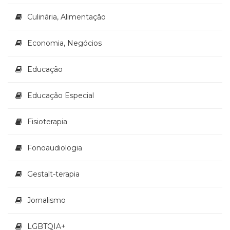
(33)
Culinária, Alimentação
Puericultura
(23)
Economia, Negócios
Rádio
(8)
Relações
Educação
Públicas
e
Educação Especial
Comunicação
Empresarial
Fisioterapia
(31)
Religião,
Espiritualidade,
Fonoaudiologia
Filosofia
(63)
Gestalt-terapia
Saúde
(132)
Jornalismo
Sem
categoria
(0)
LGBTQIA+