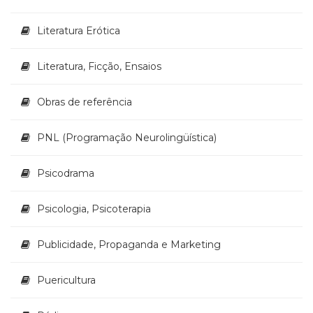
Televisão
(22)
Literatura Erótica
Temas
africanos
Literatura, Ficção, Ensaios
(30)
Terapia
Ocupacional
Obras de referência
(21)
Treinamento
PNL (Programação Neurolingüística)
e
RH
Psicodrama
(65)
Turismo
(1)
Psicologia, Psicoterapia
Vida
Prática
Publicidade, Propaganda e Marketing
(32)
Puericultura