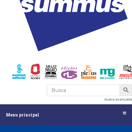
R$
0,00
0
busca avançada
Menu
Menu principal
principal
Assuntos