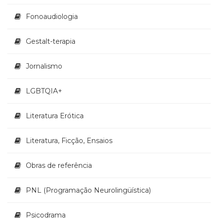
Televisão
(22)
Fonoaudiologia
Temas
africanos
Gestalt-terapia
(30)
Terapia
Jornalismo
Ocupacional
(21)
LGBTQIA+
Treinamento
e
RH
Literatura Erótica
(65)
Turismo
Literatura, Ficção, Ensaios
(1)
Vida
Obras de referência
Prática
(32)
PNL (Programação Neurolingüística)
Psicodrama