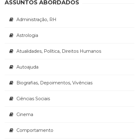
Literatura,
ASSUNTOS ABORDADOS
Ficção,
Ensaios
Administração, RH
(69)
Obras
Astrologia
de
referência
(48)
Atualidades, Política, Direitos Humanos
PNL
(Programação
Autoajuda
Neurolingüística)
(41)
Biografias, Depoimentos, Vivências
Psicodrama
(200)
Psicologia,
Ciências Sociais
Psicoterapia
(799)
Cinema
Publicidade,
Propaganda
Comportamento
e
Marketing