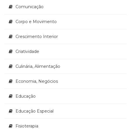
(33)
Comunicação
Puericultura
(23)
Corpo e Movimento
Rádio
(8)
Crescimento Interior
Relações
Públicas
e
Criatividade
Comunicação
Empresarial
Culinária, Alimentação
(31)
Religião,
Economia, Negócios
Espiritualidade,
Filosofia
(63)
Educação
Saúde
(132)
Educação Especial
Sem
categoria
Fisioterapia
(0)