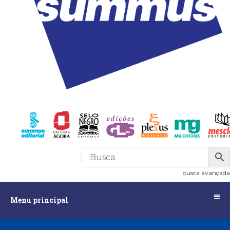
R$
0,00
0
busca avançada
Menu
Menu principal
principal
Assuntos