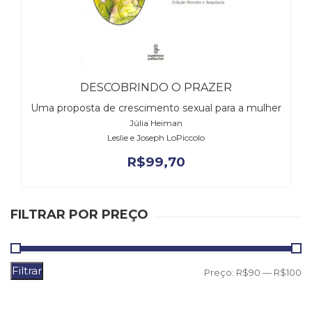
(31)
Educação
(278)
Educação
Especial
(39)
DESCOBRINDO O PRAZER
Fisioterapia
Uma proposta de crescimento sexual para a mulher
(47)
Júlia Heiman
Fonoaudiologia
Leslie e Joseph LoPiccolo
(54)
R$
99,70
Gestalt-
terapia
(93)
Jornalismo
FILTRAR POR PREÇO
(57)
LGBTQIA+
(66)
Literatura
Filtrar
P
P
Preço:
R$90
—
R$100
Erótica
m
m
(11)