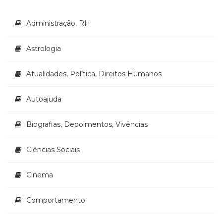
Literatura,
Ficção,
Administração, RH
Ensaios
(69)
Obras
Astrologia
de
referência
Atualidades, Política, Direitos Humanos
(48)
PNL
Autoajuda
(Programação
Neurolingüística)
(41)
Biografias, Depoimentos, Vivências
Psicodrama
(200)
Ciências Sociais
Psicologia,
Psicoterapia
Cinema
(799)
Publicidade,
Propaganda
Comportamento
e
Marketing