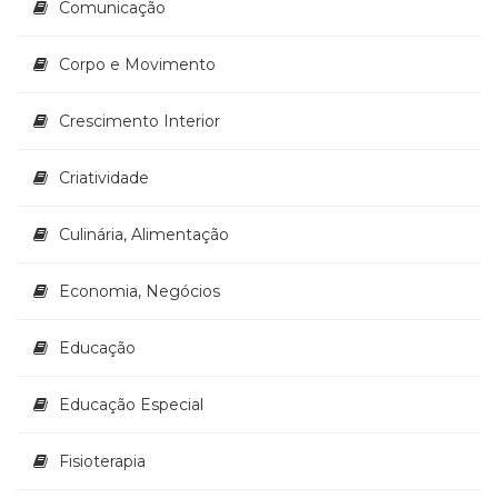
Comunicação
(33)
Puericultura
Corpo e Movimento
(23)
Rádio
(8)
Crescimento Interior
Relações
Públicas
Criatividade
e
Comunicação
Culinária, Alimentação
Empresarial
(31)
Religião,
Economia, Negócios
Espiritualidade,
Filosofia
Educação
(63)
Saúde
Educação Especial
(132)
Sem
Fisioterapia
categoria
(0)