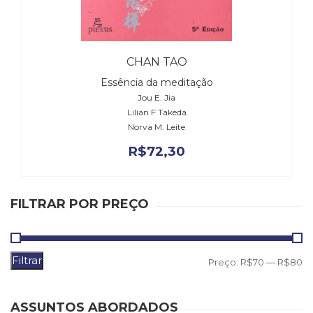
(31)
Educação
(278)
Educação
CHAN TAO
Especial
Essência da meditação
(39)
Jou E. Jia
Fisioterapia
Lilian F Takeda
(47)
Norva M. Leite
Fonoaudiologia
(54)
R$
72,30
Gestalt-
terapia
(93)
FILTRAR POR PREÇO
Jornalismo
(57)
LGBTQIA+
(66)
Filtrar
P
P
Preço:
R$70
—
R$80
Literatura
m
m
Erótica
(11)
ASSUNTOS ABORDADOS