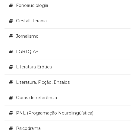
Televisão
Fonoaudiologia
(22)
Temas
Gestalt-terapia
africanos
(30)
Jornalismo
Terapia
Ocupacional
(21)
LGBTQIA+
Treinamento
e
Literatura Erótica
RH
(65)
Literatura, Ficção, Ensaios
Turismo
(1)
Vida
Obras de referência
Prática
(32)
PNL (Programação Neurolingüística)
Psicodrama