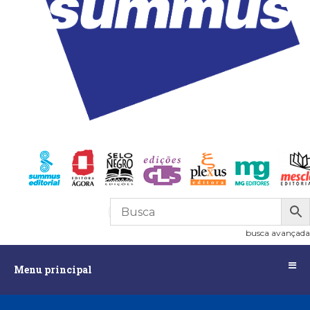
R$
0,00
0
busca avançada
Menu
Menu principal
principal
Assuntos