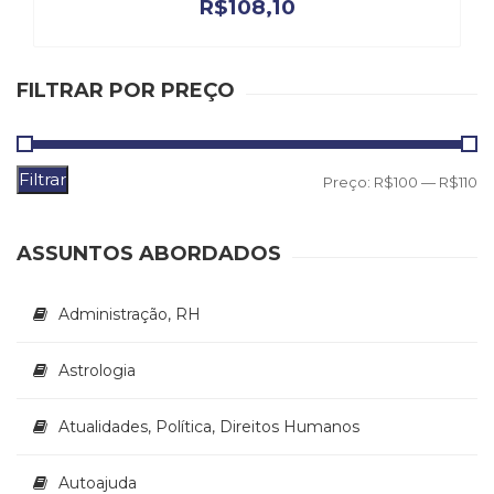
R$
108,10
Literatura,
Ficção,
Ensaios
(69)
FILTRAR POR PREÇO
Obras
de
referência
(48)
Filtrar
P
P
Preço:
R$100
—
R$110
PNL
m
m
(Programação
Neurolingüística)
ASSUNTOS ABORDADOS
(41)
Psicodrama
Administração, RH
(200)
Psicologia,
Psicoterapia
Astrologia
(799)
Publicidade,
Atualidades, Política, Direitos Humanos
Propaganda
e
Autoajuda
Marketing