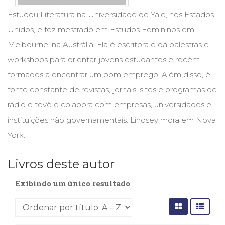
Cinema
Estudou Literatura na Universidade de Yale, nos Estados
(23)
Unidos, e fez mestrado em Estudos Femininos em
Comportamento
(418)
Melbourne, na Austrália. Ela é escritora e dá palestras e
Comunicação
workshops para orientar jovens estudantes e recém-
(232)
formados a encontrar um bom emprego. Além disso, é
Corpo
e
fonte constante de revistas, jornais, sites e programas de
Movimento
rádio e tevê e colabora com empresas, universidades e
(226)
instituições não governamentais. Lindsey mora em Nova
Crescimento
Interior
York.
(222)
Criatividade
Livros deste autor
(14)
Culinária,
Exibindo um único resultado
Alimentação
(14)
Economia,
Negócios