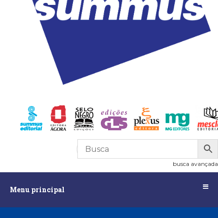
R$
0,00
0
busca avançada
Menu
Menu principal
principal
Assuntos