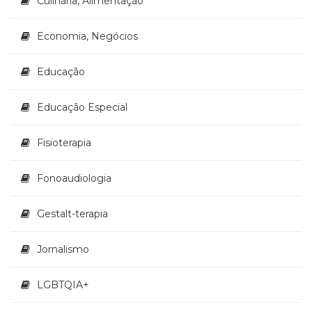
Culinária, Alimentação
Televisão
(22)
Economia, Negócios
Temas
africanos
(30)
Educação
Terapia
Ocupacional
Educação Especial
(21)
Treinamento
Fisioterapia
e
RH
(65)
Fonoaudiologia
Turismo
(1)
Gestalt-terapia
Vida
Prática
Jornalismo
(32)
LGBTQIA+