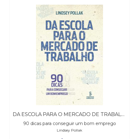
(31)
Educação
(278)
Educação
Especial
(39)
Fisioterapia
(47)
Fonoaudiologia
(54)
Gestalt-
terapia
(93)
Jornalismo
(57)
LGBTQIA+
(66)
DA ESCOLA PARA O MERCADO DE TRABALHO
Literatura
90 dicas para conseguir um bom emprego
Erótica
Lindsey Pollak
(11)