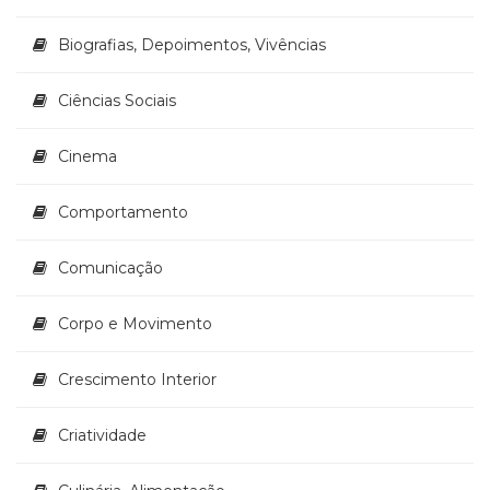
(33)
Biografias, Depoimentos, Vivências
Puericultura
(23)
Rádio
Ciências Sociais
(8)
Relações
Cinema
Públicas
e
Comportamento
Comunicação
Empresarial
(31)
Comunicação
Religião,
Espiritualidade,
Corpo e Movimento
Filosofia
(63)
Crescimento Interior
Saúde
(132)
Sem
Criatividade
categoria
(0)