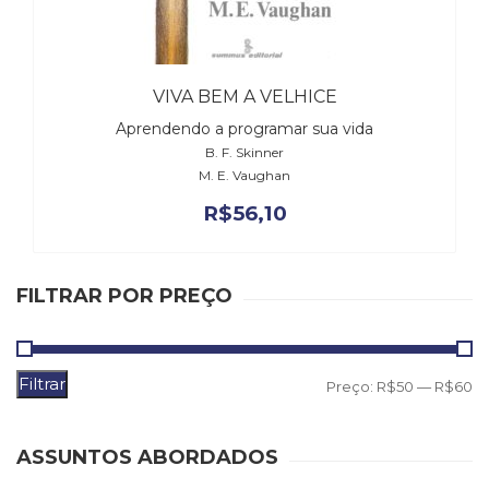
(31)
Educação
(278)
Educação
VIVA BEM A VELHICE
Especial
Aprendendo a programar sua vida
(39)
B. F. Skinner
Fisioterapia
M. E. Vaughan
(47)
Fonoaudiologia
R$
56,10
(54)
Gestalt-
terapia
FILTRAR POR PREÇO
(93)
Jornalismo
(57)
LGBTQIA+
Filtrar
P
P
Preço:
R$50
—
R$60
(66)
m
m
Literatura
Erótica
ASSUNTOS ABORDADOS
(11)