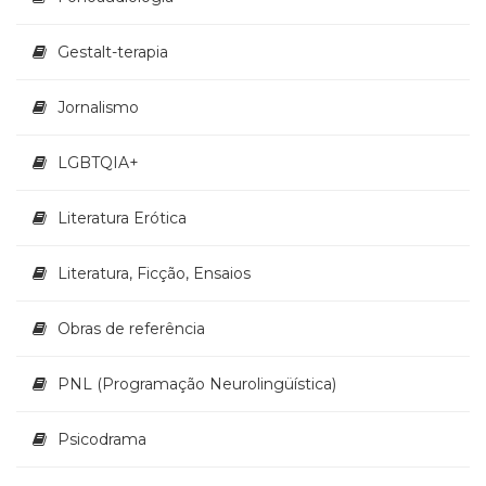
Televisão
(22)
Gestalt-terapia
Temas
africanos
Jornalismo
(30)
Terapia
Ocupacional
LGBTQIA+
(21)
Treinamento
Literatura Erótica
e
RH
Literatura, Ficção, Ensaios
(65)
Turismo
(1)
Obras de referência
Vida
Prática
PNL (Programação Neurolingüística)
(32)
Psicodrama