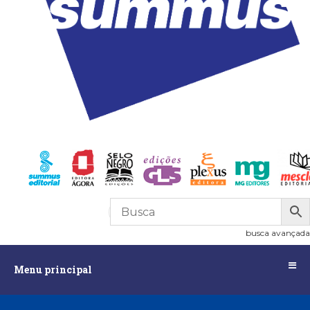
R$
0,00
0
busca avançada
Menu
Menu principal
principal
Assuntos