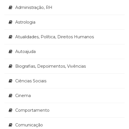
Literatura,
Administração, RH
Ficção,
Ensaios
(69)
Astrologia
Obras
de
Atualidades, Política, Direitos Humanos
referência
(48)
Autoajuda
PNL
(Programação
Neurolingüística)
Biografias, Depoimentos, Vivências
(41)
Psicodrama
Ciências Sociais
(200)
Psicologia,
Cinema
Psicoterapia
(799)
Publicidade,
Comportamento
Propaganda
e
Comunicação
Marketing