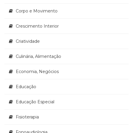
(33)
Corpo e Movimento
Puericultura
(23)
Rádio
Crescimento Interior
(8)
Relações
Criatividade
Públicas
e
Culinária, Alimentação
Comunicação
Empresarial
(31)
Economia, Negócios
Religião,
Espiritualidade,
Educação
Filosofia
(63)
Educação Especial
Saúde
(132)
Sem
Fisioterapia
categoria
(0)
Fonoaudiologia