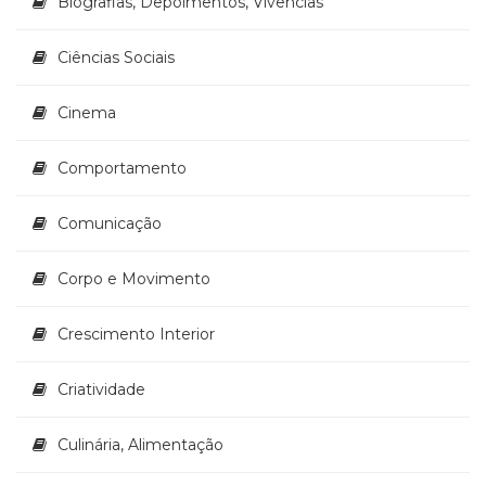
Biografias, Depoimentos, Vivências
Televisão
(22)
Ciências Sociais
Temas
africanos
(30)
Cinema
Terapia
Ocupacional
Comportamento
(21)
Treinamento
Comunicação
e
RH
(65)
Corpo e Movimento
Turismo
(1)
Crescimento Interior
Vida
Prática
Criatividade
(32)
Culinária, Alimentação