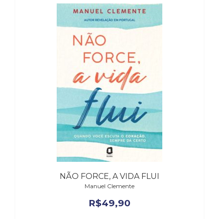
Literatura,
Ficção,
Ensaios
(69)
Obras
de
referência
(48)
PNL
(Programação
Neurolingüística)
(41)
Psicodrama
(200)
Psicologia,
Psicoterapia
(799)
NÃO FORCE, A VIDA FLUI
Publicidade,
Manuel Clemente
Propaganda
R$
49,90
e
Marketing