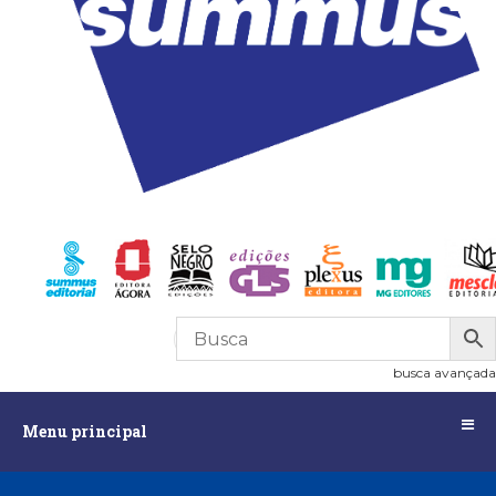
R$
0,00
0
busca avançada
Menu
Menu principal
principal
Assuntos