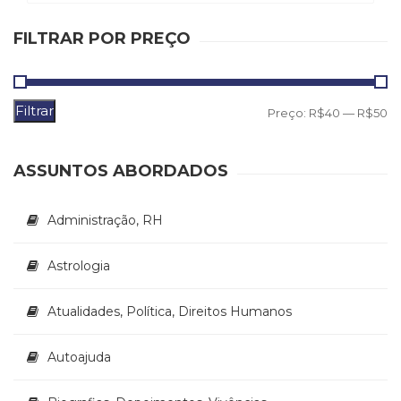
(33)
Puericultura
FILTRAR POR PREÇO
(23)
Rádio
(8)
Filtrar
P
P
Preço:
R$40
—
R$50
Relações
Públicas
m
m
e
ASSUNTOS ABORDADOS
Comunicação
Empresarial
(31)
Administração, RH
Religião,
Espiritualidade,
Astrologia
Filosofia
(63)
Atualidades, Política, Direitos Humanos
Saúde
(132)
Sem
Autoajuda
categoria
(0)