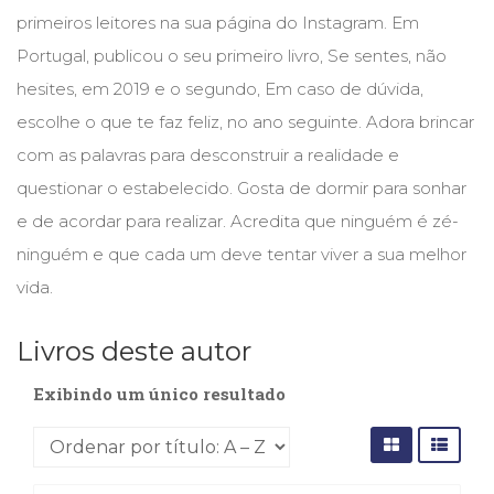
(31)
primeiros leitores na sua página do Instagram. Em
Educação
Portugal, publicou o seu primeiro livro, Se sentes, não
(278)
Educação
hesites, em 2019 e o segundo, Em caso de dúvida,
Especial
escolhe o que te faz feliz, no ano seguinte. Adora brincar
(39)
com as palavras para desconstruir a realidade e
Fisioterapia
(47)
questionar o estabelecido. Gosta de dormir para sonhar
Fonoaudiologia
e de acordar para realizar. Acredita que ninguém é zé-
(54)
ninguém e que cada um deve tentar viver a sua melhor
Gestalt-
terapia
vida.
(93)
Jornalismo
Livros deste autor
(57)
LGBTQIA+
Exibindo um único resultado
(66)
Literatura
Erótica
(11)