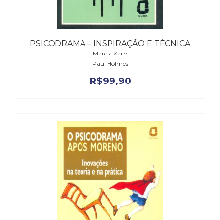
(31)
Educação
(278)
Educação
PSICODRAMA – INSPIRAÇÃO E TÉCNICA
Especial
Marcia Karp
(39)
Paul Holmes
Fisioterapia
R$
99,90
(47)
Fonoaudiologia
(54)
Gestalt-
terapia
(93)
Jornalismo
(57)
LGBTQIA+
(66)
Literatura
Erótica
(11)