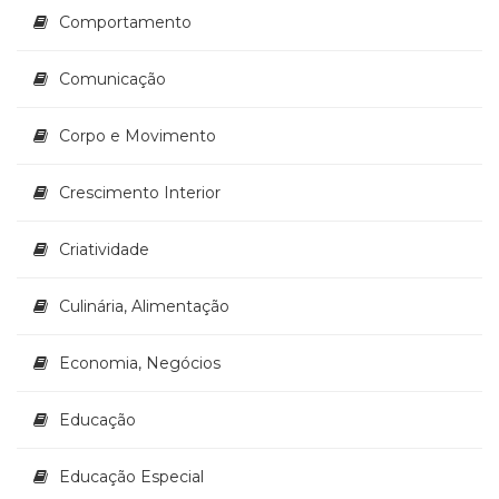
Televisão
Comportamento
(22)
Temas
Comunicação
africanos
(30)
Terapia
Corpo e Movimento
Ocupacional
(21)
Crescimento Interior
Treinamento
e
Criatividade
RH
(65)
Culinária, Alimentação
Turismo
(1)
Vida
Economia, Negócios
Prática
(32)
Educação
Educação Especial