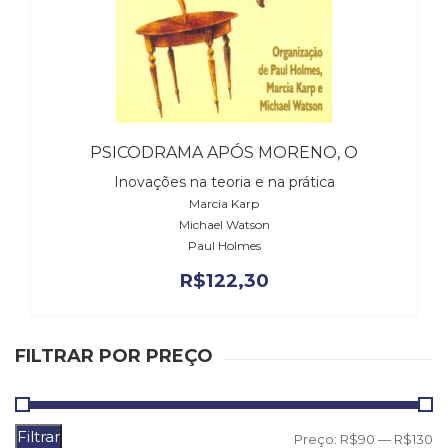
Literatura,
Ficção,
Ensaios
(69)
Obras
de
referência
PSICODRAMA APÓS MORENO, O
(48)
PNL
Inovações na teoria e na prática
(Programação
Marcia Karp
Neurolingüística)
Michael Watson
(41)
Paul Holmes
Psicodrama
R$
122,30
(200)
Psicologia,
Psicoterapia
FILTRAR POR PREÇO
(799)
Publicidade,
Propaganda
e
Filtrar
P
P
Preço:
R$90
—
R$130
Marketing