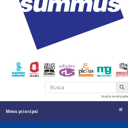
R$
0,00
0
busca avançada
Menu
Menu principal
principal
Assuntos