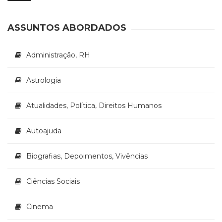
(33)
m
m
Puericultura
ASSUNTOS ABORDADOS
(23)
Rádio
(8)
Administração, RH
Relações
Públicas
Astrologia
e
Comunicação
Atualidades, Política, Direitos Humanos
Empresarial
(31)
Religião,
Autoajuda
Espiritualidade,
Filosofia
Biografias, Depoimentos, Vivências
(63)
Saúde
Ciências Sociais
(132)
Sem
categoria
Cinema
(0)