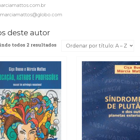
rciamattos.com.br
: marciamattos@globo.com
os deste autor
indo todos 2 resultados