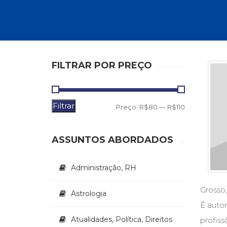
Autoajuda (95)
Cinema (23)
Corpo e Movimento (226)
Culinária, Alimentação (14)
Educação Especial (39)
Gestalt-terapia (93)
FILTRAR POR PREÇO
Literatura Erótica (11)
PNL (Programação Neurolingüística) (41)
Publicidade, Propaganda e Marketing (33)
Filtrar
Preço
Preço
Relações Públicas e Comunicação Empresar
Preço:
R$80
—
R$110
(31)
mínimo
máximo
Sem categoria (0)
ASSUNTOS ABORDADOS
Terapia Ocupacional (21)
Vida Prática (32)
Administração, RH
Grosso,
Astrologia
É autor
Atualidades, Política, Direitos
profiss