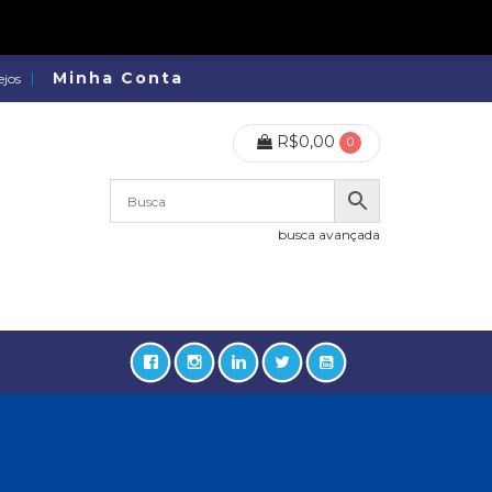
Minha Conta
ejos
R$
0,00
0
busca avançada
lidades, Política, Direitos Humanos (133)