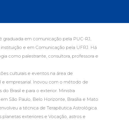
cias Sociais (102)
unicação (232)
tividade (14)
cação (278)
oaudiologia (54)
TQIA+ (66)
cia é graduada em comunicação pela PUC-RJ,
s de referência (48)
 instituição e em Comunicação pela UFRJ. Há
ologia, Psicoterapia (799)
o (8)
gia como palestrante, consultora, professora e
e (132)
ções culturais e eventos na área de
s africanos (30)
smo (1)
l e empresarial. Inovou com o método de
do Brasil e para o exterior. Ministra
 em São Paulo, Belo Horizonte, Brasília e Mato
envolveu a técnica de Terapêutica Astrológica.
 planetas exteriores e Vocação, astros e