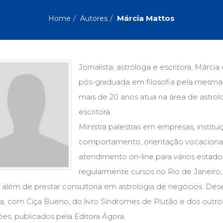
Biografias, Depoimentos, Vivências (104)
Ciên
Comportamento (418)
Com
Márcia Mattos
Home
Autores
Crescimento Interior (222)
Cria
Economia, Negócios (31)
Edu
Fisioterapia (47)
Fon
Jornalismo (57)
LGB
Jornalista, astróloga e escritora, Már
Literatura, Ficção, Ensaios (69)
Obra
pós-graduada em filosofia pela mesma
Psicodrama (200)
Psic
Puericultura (23)
Rádi
mais de 20 anos atua na área de astrolo
ial
Religião, Espiritualidade, Filosofia (63)
Saúd
escritora.
Ministra palestras em empresas, institui
Televisão (22)
Tema
Treinamento e RH (65)
Turi
comportamento, orientação vocaciona
atendimento on-line para vários estados 
regularmente cursos no Rio de Janeiro,
 além de prestar consultoria em astrologia de negócios. Des
a, com Ciça Bueno, do livro Síndromes de Plutão e dos outros
ões, publicados pela Editora Ágora.