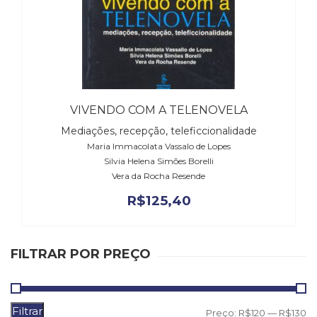
(31)
Educação
(278)
Educação
Especial
(39)
Fisioterapia
VIVENDO COM A TELENOVELA
(47)
Mediações, recepção, teleficcionalidade
Fonoaudiologia
Maria Immacolata Vassalo de Lopes
(54)
Silvia Helena Simões Borelli
Gestalt-
Vera da Rocha Resende
terapia
(92)
R$
125,40
Jornalismo
(57)
LGBTQIA+
FILTRAR POR PREÇO
(66)
Literatura
Erótica
(11)
Filtrar
P
P
Preço:
R$120
—
R$130