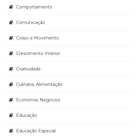
(33)
Comportamento
Puericultura
(23)
Comunicação
Rádio
(8)
Corpo e Movimento
Relações
Públicas
e
Crescimento Interior
Comunicação
Empresarial
Criatividade
(31)
Religião,
Culinária, Alimentação
Espiritualidade,
Filosofia
(63)
Economia, Negócios
Saúde
(132)
Educação
Sem
categoria
Educação Especial
(0)