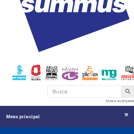
R$
0,00
0
busca avançada
Menu
Menu principal
principal
Assuntos