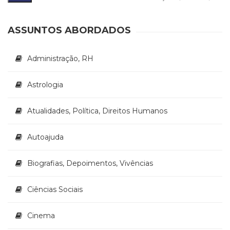
Literatura,
m
m
Ficção,
Ensaios
ASSUNTOS ABORDADOS
(69)
Obras
Administração, RH
de
referência
(47)
Astrologia
PNL
(Programação
Atualidades, Política, Direitos Humanos
Neurolingüística)
(41)
Autoajuda
Psicodrama
(200)
Psicologia,
Biografias, Depoimentos, Vivências
Psicoterapia
(797)
Ciências Sociais
Publicidade,
Propaganda
Cinema
e
Marketing