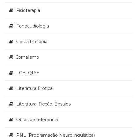
Televisão
(22)
Fisioterapia
Temas
africanos
Fonoaudiologia
(30)
Terapia
Gestalt-terapia
Ocupacional
(21)
Jornalismo
Treinamento
e
RH
LGBTQIA+
(65)
Turismo
Literatura Erótica
(1)
Vida
Literatura, Ficção, Ensaios
Prática
(32)
Obras de referência
PNL (Programação Neurolingüística)