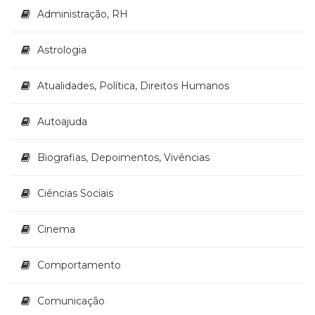
Literatura,
Administração, RH
Ficção,
Ensaios
Astrologia
(69)
Obras
de
Atualidades, Política, Direitos Humanos
referência
(48)
Autoajuda
PNL
(Programação
Biografias, Depoimentos, Vivências
Neurolingüística)
(41)
Psicodrama
Ciências Sociais
(200)
Psicologia,
Cinema
Psicoterapia
(799)
Comportamento
Publicidade,
Propaganda
e
Comunicação
Marketing