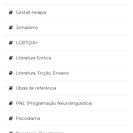
Televisão
(22)
Gestalt-terapia
Temas
africanos
Jornalismo
(30)
Terapia
Ocupacional
LGBTQIA+
(21)
Treinamento
Literatura Erótica
e
RH
Literatura, Ficção, Ensaios
(65)
Turismo
Obras de referência
(1)
Vida
Prática
PNL (Programação Neurolingüística)
(32)
Psicodrama