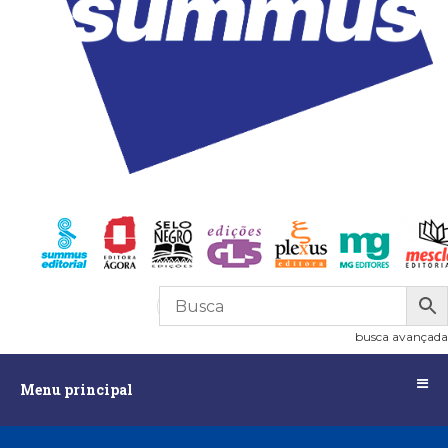
R$
0,00
0
busca avançada
Menu
Menu principal
principal
Assuntos