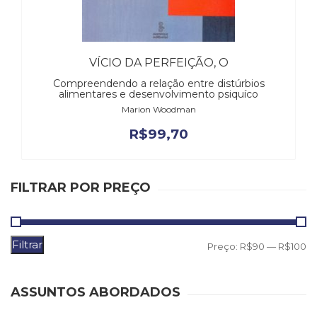
(31)
Educação
(278)
Educação
VÍCIO DA PERFEIÇÃO, O
Especial
Compreendendo a relação entre distúrbios
(39)
alimentares e desenvolvimento psiquíco
Fisioterapia
Marion Woodman
(47)
R$
99,70
Fonoaudiologia
(54)
Gestalt-
terapia
FILTRAR POR PREÇO
(93)
Jornalismo
(57)
LGBTQIA+
Filtrar
P
P
Preço:
R$90
—
R$100
(66)
m
m
Literatura
Erótica
ASSUNTOS ABORDADOS
(11)