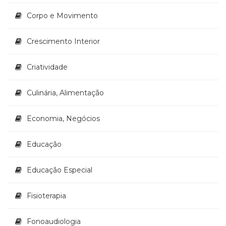
(33)
Corpo e Movimento
Puericultura
(23)
Crescimento Interior
Rádio
(8)
Relações
Criatividade
Públicas
e
Culinária, Alimentação
Comunicação
Empresarial
Economia, Negócios
(31)
Religião,
Espiritualidade,
Educação
Filosofia
(63)
Educação Especial
Saúde
(132)
Fisioterapia
Sem
categoria
(0)
Fonoaudiologia