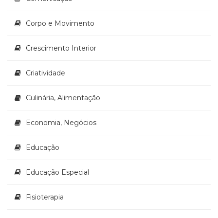
(33)
Puericultura
Corpo e Movimento
(23)
Rádio
Crescimento Interior
(8)
Relações
Criatividade
Públicas
e
Comunicação
Culinária, Alimentação
Empresarial
(31)
Economia, Negócios
Religião,
Espiritualidade,
Educação
Filosofia
(63)
Saúde
Educação Especial
(132)
Sem
Fisioterapia
categoria
(0)