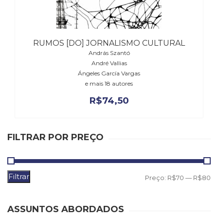
(31)
Educação
(278)
Educação
RUMOS [DO] JORNALISMO CULTURAL
Especial
András Szantó
(39)
André Vallias
Fisioterapia
Ángeles García Vargas
(47)
e mais 18 autores
Fonoaudiologia
R$
74,50
(54)
Gestalt-
terapia
(93)
FILTRAR POR PREÇO
Jornalismo
(57)
LGBTQIA+
Filtrar
P
P
(66)
Preço:
R$70
—
R$80
Literatura
m
m
Erótica
ASSUNTOS ABORDADOS
(11)