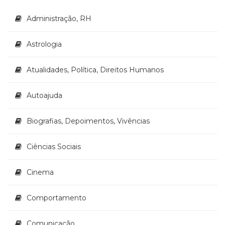
Literatura,
Ficção,
Administração, RH
Ensaios
(69)
Astrologia
Obras
de
referência
Atualidades, Política, Direitos Humanos
(48)
PNL
Autoajuda
(Programação
Neurolingüística)
Biografias, Depoimentos, Vivências
(41)
Psicodrama
(200)
Ciências Sociais
Psicologia,
Psicoterapia
Cinema
(799)
Publicidade,
Comportamento
Propaganda
e
Comunicação
Marketing