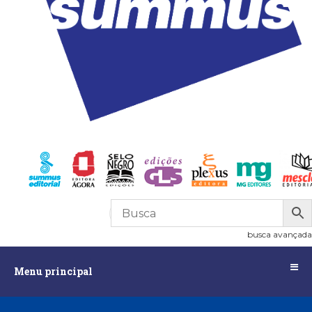
R$
0,00
0
busca avançada
Menu
Menu principal
principal
Assuntos