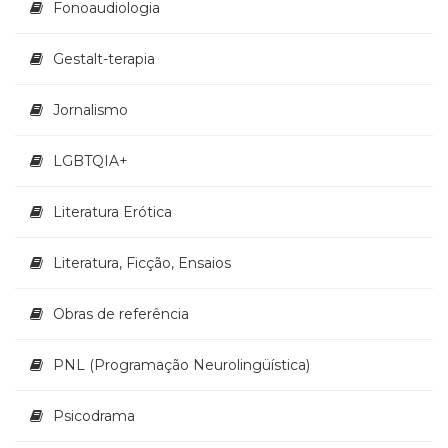
Fonoaudiologia
Televisão
(22)
Temas
Gestalt-terapia
africanos
(30)
Jornalismo
Terapia
Ocupacional
LGBTQIA+
(21)
Treinamento
e
Literatura Erótica
RH
(65)
Literatura, Ficção, Ensaios
Turismo
(1)
Obras de referência
Vida
Prática
(32)
PNL (Programação Neurolingüística)
Psicodrama