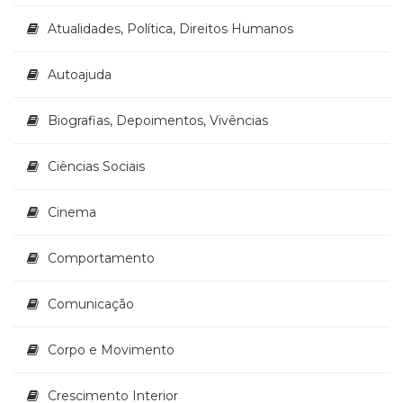
(33)
Atualidades, Política, Direitos Humanos
Puericultura
(23)
Autoajuda
Rádio
(8)
Relações
Biografias, Depoimentos, Vivências
Públicas
e
Ciências Sociais
Comunicação
Empresarial
Cinema
(31)
Religião,
Espiritualidade,
Comportamento
Filosofia
(63)
Comunicação
Saúde
(132)
Corpo e Movimento
Sem
categoria
(0)
Crescimento Interior