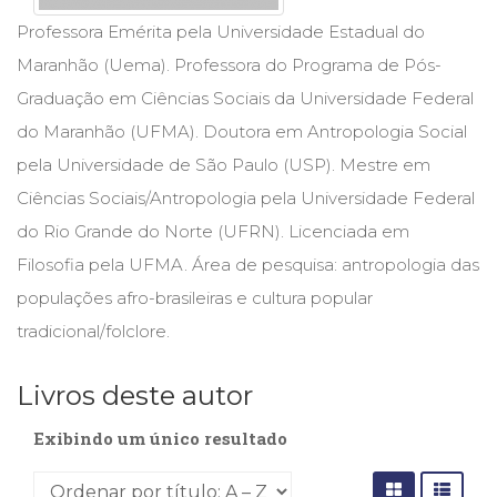
Cinema
Professora Emérita pela Universidade Estadual do
(23)
Maranhão (Uema). Professora do Programa de Pós-
Comportamento
(418)
Graduação em Ciências Sociais da Universidade Federal
Comunicação
do Maranhão (UFMA). Doutora em Antropologia Social
(232)
pela Universidade de São Paulo (USP). Mestre em
Corpo
e
Ciências Sociais/Antropologia pela Universidade Federal
Movimento
do Rio Grande do Norte (UFRN). Licenciada em
(226)
Filosofia pela UFMA. Área de pesquisa: antropologia das
Crescimento
Interior
populações afro-brasileiras e cultura popular
(222)
tradicional/folclore.
Criatividade
(14)
Culinária,
Livros deste autor
Alimentação
Exibindo um único resultado
(14)
Economia,
Negócios