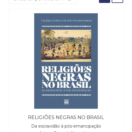
(31)
Educação
(278)
Educação
Especial
(39)
Fisioterapia
(47)
Fonoaudiologia
(54)
Gestalt-
terapia
(93)
Jornalismo
(57)
LGBTQIA+
(66)
Literatura
RELIGIÕES NEGRAS NO BRASIL
Erótica
Da escravidão à pós-emancipação
(11)