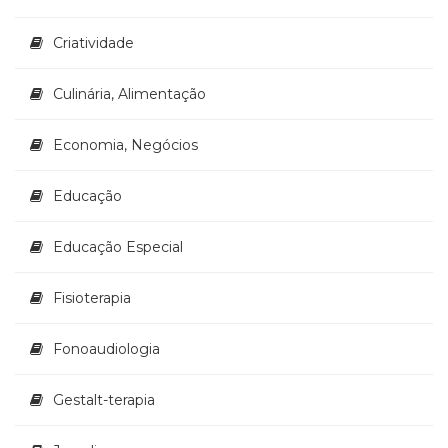
Televisão
(22)
Criatividade
Temas
africanos
Culinária, Alimentação
(30)
Terapia
Ocupacional
Economia, Negócios
(21)
Treinamento
Educação
e
RH
Educação Especial
(65)
Turismo
(1)
Fisioterapia
Vida
Prática
Fonoaudiologia
(32)
Gestalt-terapia