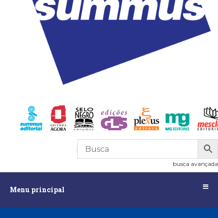
R$
0,00
0
busca avançada
Menu
Menu principal
principal
Assuntos