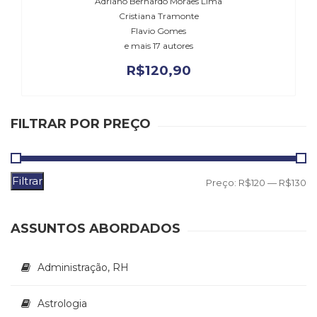
Adriano Bernardo Moraes Lima
Literatura,
Cristiana Tramonte
Ficção,
Flavio Gomes
Ensaios
e mais 17 autores
(69)
Obras
R$
120,90
de
referência
(48)
FILTRAR POR PREÇO
PNL
(Programação
Neurolingüística)
(41)
Filtrar
P
P
Preço:
R$120
—
R$130
Psicodrama
m
m
(200)
Psicologia,
ASSUNTOS ABORDADOS
Psicoterapia
(799)
Administração, RH
Publicidade,
Propaganda
e
Astrologia
Marketing