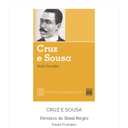
(31)
Educação
(278)
Educação
Especial
(39)
Fisioterapia
(47)
Fonoaudiologia
(54)
Gestalt-
terapia
(93)
Jornalismo
(57)
LGBTQIA+
(66)
CRUZ E SOUSA
Literatura
Erótica
Retratos do Brasil Negro
(11)
Paola Prandini