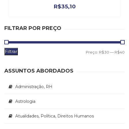
Literatura,
R$
35,10
Ficção,
Ensaios
(69)
Obras
FILTRAR POR PREÇO
de
referência
(48)
Filtrar
P
P
PNL
Preço:
R$30
—
R$40
(Programação
m
m
Neurolingüística)
ASSUNTOS ABORDADOS
(41)
Psicodrama
(200)
Administração, RH
Psicologia,
Psicoterapia
Astrologia
(799)
Publicidade,
Propaganda
Atualidades, Política, Direitos Humanos
e
Marketing