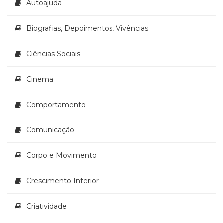
Autoajuda
(33)
Puericultura
Biografias, Depoimentos, Vivências
(23)
Rádio
(8)
Ciências Sociais
Relações
Públicas
Cinema
e
Comunicação
Comportamento
Empresarial
(31)
Comunicação
Religião,
Espiritualidade,
Filosofia
Corpo e Movimento
(63)
Saúde
Crescimento Interior
(132)
Sem
Criatividade
categoria
(0)