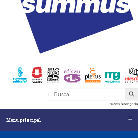
R$
0,00
0
busca avançada
Menu
Menu principal
principal
Assuntos