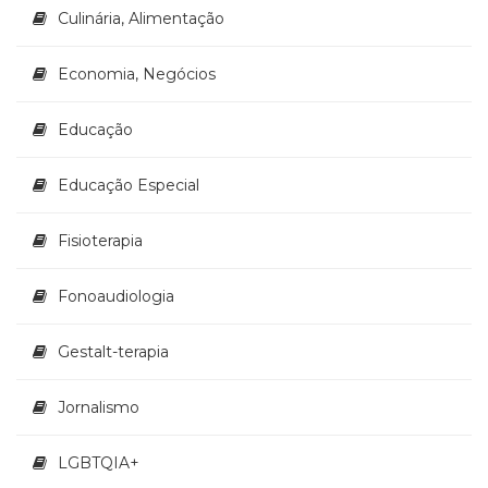
Televisão
Culinária, Alimentação
(22)
Temas
Economia, Negócios
africanos
(30)
Educação
Terapia
Ocupacional
(21)
Educação Especial
Treinamento
e
Fisioterapia
RH
(65)
Fonoaudiologia
Turismo
(1)
Vida
Gestalt-terapia
Prática
(32)
Jornalismo
LGBTQIA+