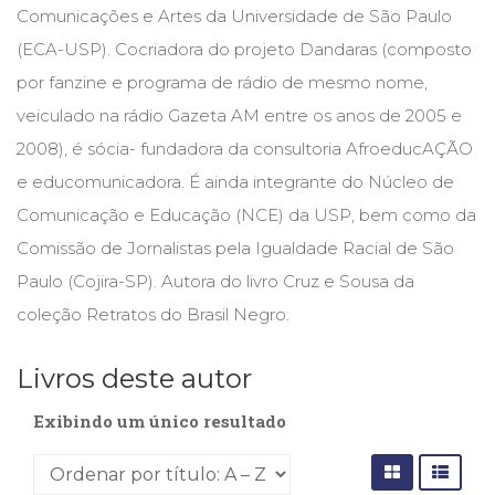
Comunicações e Artes da Universidade de São Paulo
Cinema
(23)
(ECA-USP). Cocriadora do projeto Dandaras (composto
Comportamento
por fanzine e programa de rádio de mesmo nome,
(418)
veiculado na rádio Gazeta AM entre os anos de 2005 e
Comunicação
(232)
2008), é sócia- fundadora da consultoria AfroeducAÇÃO
Corpo
e educomunicadora. É ainda integrante do Núcleo de
e
Comunicação e Educação (NCE) da USP, bem como da
Movimento
(226)
Comissão de Jornalistas pela Igualdade Racial de São
Crescimento
Paulo (Cojira-SP). Autora do livro Cruz e Sousa da
Interior
coleção Retratos do Brasil Negro.
(222)
Criatividade
(14)
Livros deste autor
Culinária,
Alimentação
Exibindo um único resultado
(14)
Economia,
Negócios