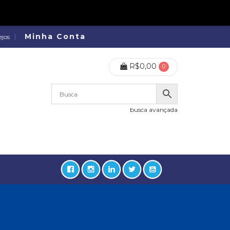
Minha Conta
ejos
R$
0,00
0
busca avançada
lidades, Política, Direitos Humanos (133)