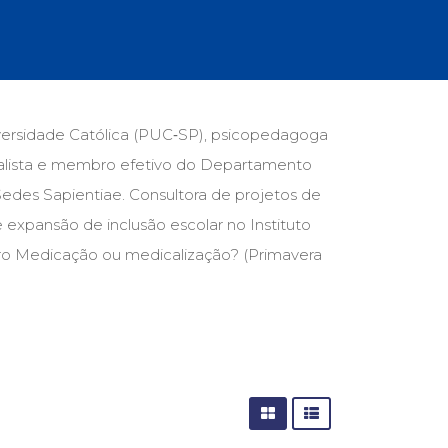
cias Sociais (102)
unicação (232)
tividade (14)
cação (278)
oaudiologia (54)
TQIA+ (66)
versidade Católica (PUC‑SP), psicopedagoga
s de referência (47)
analista e membro efetivo do Departamento
ologia, Psicoterapia (798)
o (8)
Sedes Sapientiae. Consultora de projetos de
e (132)
e expansão de inclusão escolar no Instituto
vro Medicação ou medicalização? (Primavera
s africanos (30)
smo (1)