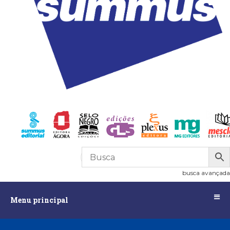
R$
0,00
0
busca avançada
Menu
Menu principal
principal
Assuntos