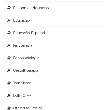
(33)
Economia, Negócios
Puericultura
(23)
Educação
Rádio
(8)
Relações
Educação Especial
Públicas
e
Fisioterapia
Comunicação
Empresarial
Fonoaudiologia
(31)
Religião,
Espiritualidade,
Gestalt-terapia
Filosofia
(63)
Jornalismo
Saúde
(132)
LGBTQIA+
Sem
categoria
(0)
Literatura Erótica