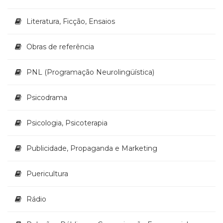
Televisão
(22)
Literatura, Ficção, Ensaios
Temas
africanos
Obras de referência
(30)
Terapia
Ocupacional
PNL (Programação Neurolingüística)
(21)
Treinamento
Psicodrama
e
RH
Psicologia, Psicoterapia
(65)
Turismo
(1)
Publicidade, Propaganda e Marketing
Vida
Prática
Puericultura
(32)
Rádio