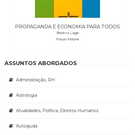
(31)
Educação
(278)
Educação
PROPAGANDA E ECONOMIA PARA TODOS
Especial
Beatriz Lage
(39)
Paulo Milone
Fisioterapia
(47)
Fonoaudiologia
ASSUNTOS ABORDADOS
(54)
Gestalt-
terapia
Administração, RH
(93)
Jornalismo
Astrologia
(57)
LGBTQIA+
(66)
Atualidades, Política, Direitos Humanos
Literatura
Erótica
Autoajuda
(11)