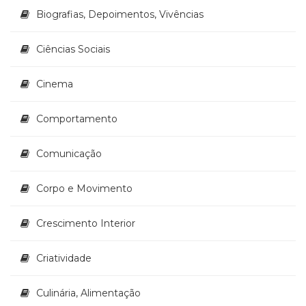
Literatura,
Biografias, Depoimentos, Vivências
Ficção,
Ensaios
(69)
Ciências Sociais
Obras
de
Cinema
referência
(48)
Comportamento
PNL
(Programação
Neurolingüística)
Comunicação
(41)
Psicodrama
Corpo e Movimento
(200)
Psicologia,
Crescimento Interior
Psicoterapia
(799)
Criatividade
Publicidade,
Propaganda
e
Culinária, Alimentação
Marketing