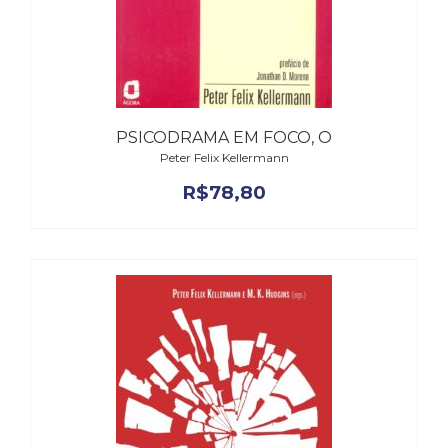
Literatura,
Ficção,
Ensaios
(69)
Obras
de
referência
PSICODRAMA EM FOCO, O
(48)
Peter Felix Kellermann
PNL
R$
78,80
(Programação
Neurolingüística)
(41)
Psicodrama
(200)
Psicologia,
Psicoterapia
(799)
Publicidade,
Propaganda
e
Marketing