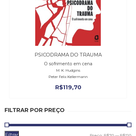
(33)
Puericultura
(23)
Rádio
(8)
Relações
Públicas
e
PSICODRAMA DO TRAUMA
Comunicação
O sofrimento em cena
Empresarial
M. K. Hudgins
(31)
Peter Felix Kellermann
Religião,
Espiritualidade,
R$
119,70
Filosofia
(63)
Saúde
FILTRAR POR PREÇO
(132)
Sem
categoria
(0)
Filtrar
P
P
Preço:
R$70
—
R$120