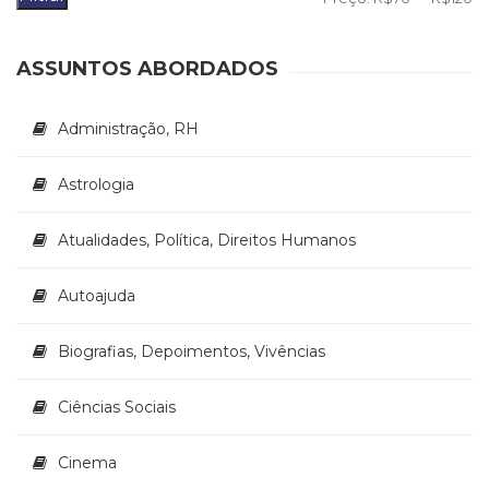
Televisão
m
m
(22)
Temas
ASSUNTOS ABORDADOS
africanos
(30)
Administração, RH
Terapia
Ocupacional
(21)
Astrologia
Treinamento
e
Atualidades, Política, Direitos Humanos
RH
(65)
Autoajuda
Turismo
(1)
Vida
Biografias, Depoimentos, Vivências
Prática
(32)
Ciências Sociais
Cinema