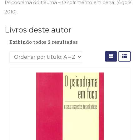
Psicodrama do trauma – O sofrimento em cena. (Ágora,
(31)
Educação
2010).
(278)
Educação
Livros deste autor
Especial
(39)
Exibindo todos 2 resultados
Fisioterapia
(47)
Fonoaudiologia
(54)
Gestalt-
terapia
(93)
Jornalismo
(57)
LGBTQIA+
(66)
Literatura
Erótica
(11)