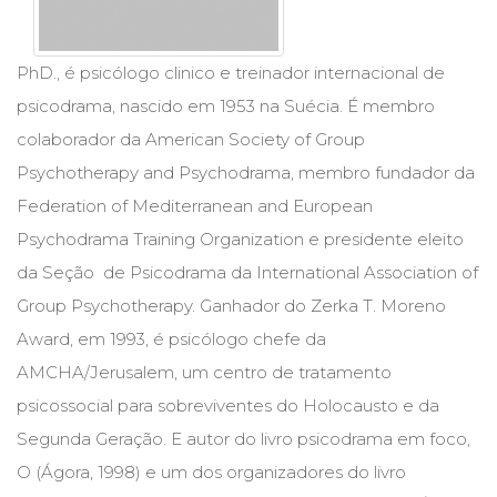
Cinema
(23)
Comportamento
PhD., é psicólogo clinico e treinador internacional de
(418)
psicodrama, nascido em 1953 na Suécia. É membro
Comunicação
colaborador da American Society of Group
(232)
Corpo
Psychotherapy and Psychodrama, membro fundador da
e
Federation of Mediterranean and European
Movimento
Psychodrama Training Organization e presidente eleito
(226)
Crescimento
da Seção de Psicodrama da International Association of
Interior
Group Psychotherapy. Ganhador do Zerka T. Moreno
(222)
Award, em 1993, é psicólogo chefe da
Criatividade
(14)
AMCHA/Jerusalem, um centro de tratamento
Culinária,
psicossocial para sobreviventes do Holocausto e da
Alimentação
(14)
Segunda Geração. E autor do livro psicodrama em foco,
Economia,
O (Ágora, 1998) e um dos organizadores do livro
Negócios