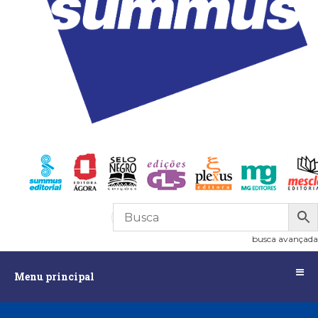
R$
0,00
0
busca avançada
Menu
Menu principal
principal
Assuntos