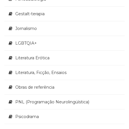
Televisão
(22)
Gestalt-terapia
Temas
africanos
Jornalismo
(30)
Terapia
Ocupacional
LGBTQIA+
(21)
Treinamento
Literatura Erótica
e
RH
Literatura, Ficção, Ensaios
(65)
Turismo
(1)
Obras de referência
Vida
Prática
PNL (Programação Neurolingüística)
(32)
Psicodrama