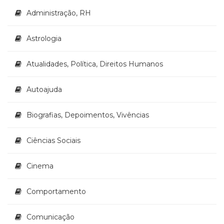
Literatura,
Administração, RH
Ficção,
Ensaios
(69)
Astrologia
Obras
de
Atualidades, Política, Direitos Humanos
referência
(48)
Autoajuda
PNL
(Programação
Neurolingüística)
Biografias, Depoimentos, Vivências
(41)
Psicodrama
Ciências Sociais
(200)
Psicologia,
Cinema
Psicoterapia
(799)
Publicidade,
Comportamento
Propaganda
e
Comunicação
Marketing