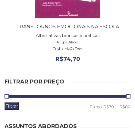
(31)
Educação
(278)
Educação
TRANSTORNOS EMOCIONAIS NA ESCOLA
Especial
Alternativas teóricas e práticas
(39)
Pippa Alsop
Fisioterapia
Trisha McCaffrey
(47)
Fonoaudiologia
R$
74,70
(54)
Gestalt-
terapia
FILTRAR POR PREÇO
(93)
Jornalismo
(57)
LGBTQIA+
Filtrar
P
P
Preço:
R$70
—
R$80
(66)
m
m
Literatura
Erótica
ASSUNTOS ABORDADOS
(11)