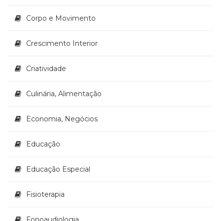
(33)
Corpo e Movimento
Puericultura
(23)
Rádio
Crescimento Interior
(8)
Relações
Criatividade
Públicas
e
Culinária, Alimentação
Comunicação
Empresarial
(31)
Economia, Negócios
Religião,
Espiritualidade,
Educação
Filosofia
(63)
Educação Especial
Saúde
(132)
Sem
Fisioterapia
categoria
(0)
Fonoaudiologia