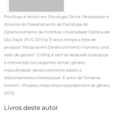
Cinema
(23)
Comportamento
Psicólogo e doutor em Psicologia Clínica. Pesquisador e
(418)
docente do Departamento de Psicologia do
Comunicação
Desenvolvimento da Pontifícia Universidade Católica de
(232)
Corpo
São Paulo (PUC‑SP) há 15 anos, integra a linha de
e
pesquisa “Pesquisa em Desenvolvimento Humano, uma
Movimento
visão de gênero” (CNPq) e tem se dedicado à pesquisa
(226)
Crescimento
e intervenção nos seguintes temas: gênero,
Interior
masculinidade, desenvolvimento adulto e
(222)
relacionamentos interpessoais. É autor de Tornar‑se
Criatividade
(14)
homem – Projetos masculinos na perspectiva de gênero
Culinária,
(2013).
Alimentação
(14)
Economia,
Livros deste autor
Negócios