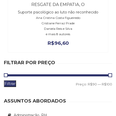
Literatura,
RESGATE DA EMPATIA, O
Ficção,
Suporte psicológico ao luto não reconhecido
Ensaios
Ana Cristina Costa Figueiredo
(69)
Cristiane Ferraz Prade
Obras
Daniela Reis e Silva
de
e mais 8 autores
referência
(48)
R$
96,60
PNL
(Programação
Neurolingüística)
FILTRAR POR PREÇO
(41)
Psicodrama
(200)
Psicologia,
Filtrar
P
P
Preço:
R$90
—
R$100
Psicoterapia
m
m
(799)
Publicidade,
ASSUNTOS ABORDADOS
Propaganda
e
Administração, RH
Marketing