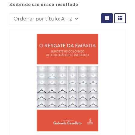
(31)
Exibindo um único resultado
Educação
(278)
Educação
Especial
(39)
Fisioterapia
(47)
Fonoaudiologia
(54)
Gestalt-
terapia
(93)
Jornalismo
(57)
LGBTQIA+
(66)
Literatura
Erótica
(11)