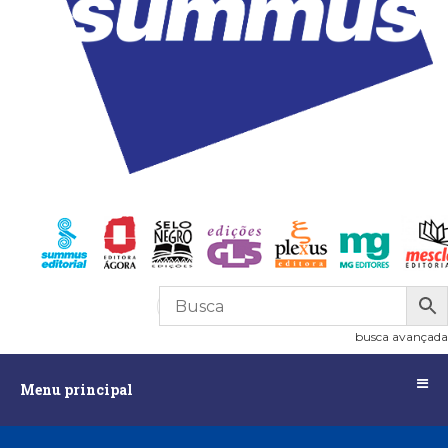
R$
0,00
0
busca avançada
Menu
Menu principal
principal
Assuntos