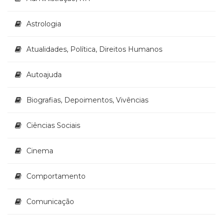
(33)
Puericultura
Astrologia
(23)
Rádio
Atualidades, Política, Direitos Humanos
(8)
Relações
Autoajuda
Públicas
e
Comunicação
Biografias, Depoimentos, Vivências
Empresarial
(31)
Ciências Sociais
Religião,
Espiritualidade,
Cinema
Filosofia
(63)
Saúde
Comportamento
(132)
Sem
Comunicação
categoria
(0)