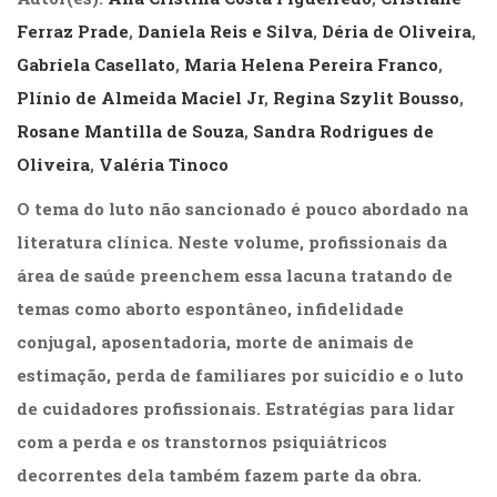
(31)
Ferraz Prade
,
Daniela Reis e Silva
,
Déria de Oliveira
,
Educação
(278)
Gabriela Casellato
,
Maria Helena Pereira Franco
,
Educação
Plínio de Almeida Maciel Jr
,
Regina Szylit Bousso
,
Especial
Rosane Mantilla de Souza
,
Sandra Rodrigues de
(39)
Fisioterapia
Oliveira
,
Valéria Tinoco
(47)
O tema do luto não sancionado é pouco abordado na
Fonoaudiologia
(54)
literatura clínica. Neste volume, profissionais da
Gestalt-
área de saúde preenchem essa lacuna tratando de
terapia
(93)
temas como aborto espontâneo, infidelidade
Jornalismo
conjugal, aposentadoria, morte de animais de
(57)
estimação, perda de familiares por suicídio e o luto
LGBTQIA+
(66)
de cuidadores profissionais. Estratégias para lidar
Literatura
com a perda e os transtornos psiquiátricos
Erótica
decorrentes dela também fazem parte da obra.
(11)