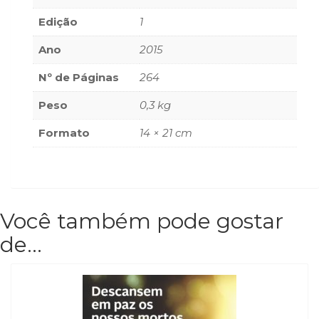
Televisão
Edição
1
(22)
Temas
Ano
2015
africanos
(30)
Nº de Páginas
264
Terapia
Ocupacional
Peso
0,3 kg
(21)
Formato
14 × 21 cm
Treinamento
e
RH
(65)
Turismo
(1)
Você também pode gostar
Vida
de…
Prática
(32)