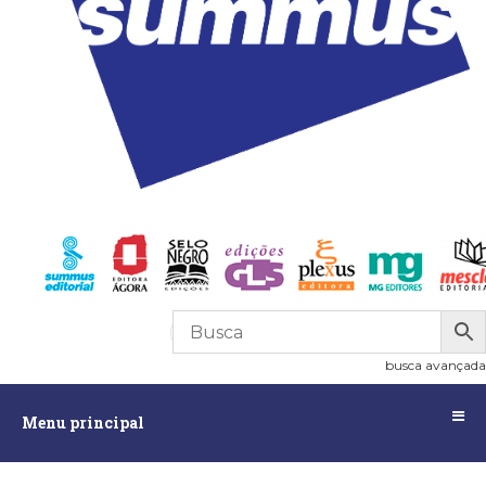
R$
0,00
0
busca avançada
Menu
Menu principal
principal
Assuntos