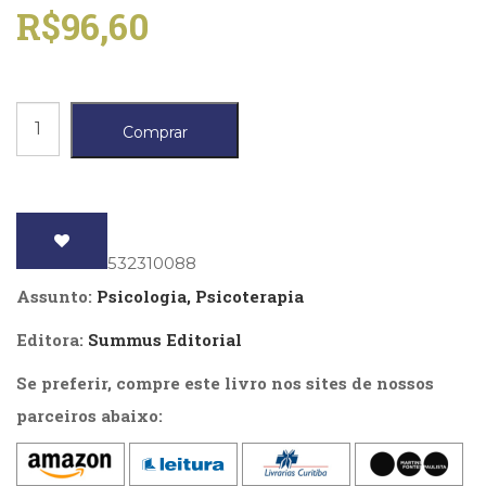
Literatura,
R$
96,60
Ficção,
Ensaios
(69)
Obras
Resgate
de
Comprar
referência
da
(48)
empatia,
PNL
O
(Programação
Neurolingüística)
quantidade
ISBN
: 9788532310088
(41)
Psicodrama
Assunto:
Psicologia, Psicoterapia
(200)
Editora:
Summus Editorial
Psicologia,
Psicoterapia
Se preferir, compre este livro nos sites de nossos
(799)
Publicidade,
parceiros abaixo:
Propaganda
e
Marketing