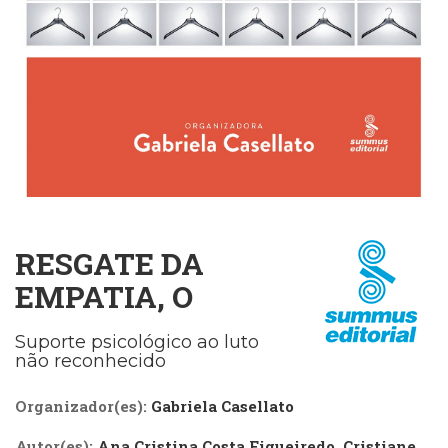
Cinema
(23)
Comportamento
(418)
Comunicação
(232)
Corpo
e
Movimento
(226)
Crescimento
RESGATE DA
Interior
(222)
EMPATIA, O
Criatividade
(14)
Suporte psicológico ao luto
Culinária,
não reconhecido
Alimentação
(14)
Organizador(es):
Gabriela Casellato
Economia,
Negócios
Autor(es):
Ana Cristina Costa Figueiredo
,
Cristiane