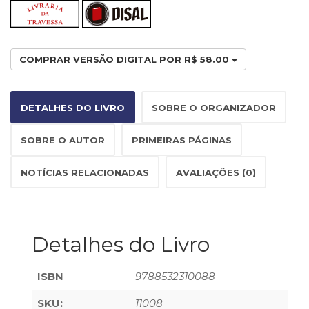
(33)
Puericultura
(23)
Rádio
COMPRAR VERSÃO DIGITAL POR R$ 58.00
(8)
Relações
Públicas
DETALHES DO LIVRO
SOBRE O ORGANIZADOR
e
Comunicação
SOBRE O AUTOR
PRIMEIRAS PÁGINAS
Empresarial
(31)
NOTÍCIAS RELACIONADAS
AVALIAÇÕES (0)
Religião,
Espiritualidade,
Filosofia
(63)
Detalhes do Livro
Saúde
(132)
Sem
ISBN
9788532310088
categoria
(0)
SKU:
11008