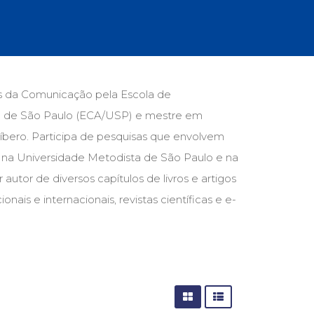
cias Sociais (102)
unicação (232)
tividade (14)
cação (278)
oaudiologia (54)
TQIA+ (66)
as da Comunicação pela Escola de
s de referência (48)
e de São Paulo (ECA/USP) e mestre em
ologia, Psicoterapia (799)
o (8)
bero. Participa de pesquisas que envolvem
e (132)
al na Universidade Metodista de São Paulo e na
autor de diversos capítulos de livros e artigos
s africanos (30)
smo (1)
ais e internacionais, revistas científicas e e-