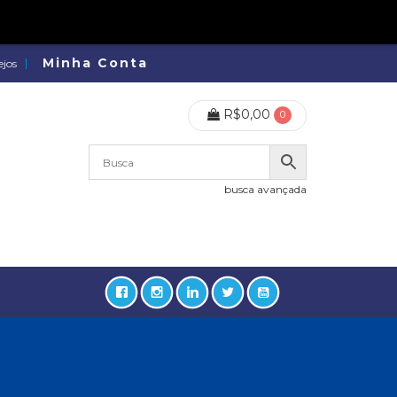
Minha Conta
ejos
R$
0,00
0
busca avançada
lidades, Política, Direitos Humanos (133)