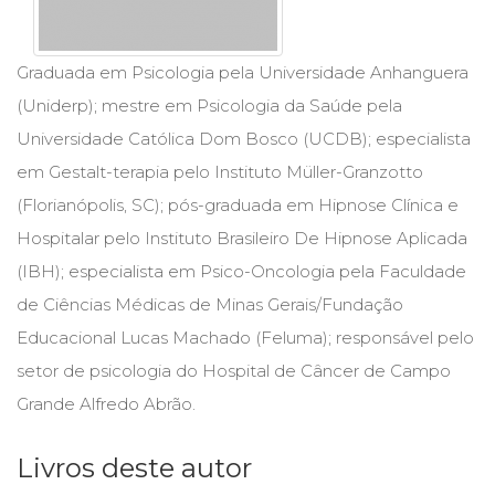
Cinema
(23)
Comportamento
Graduada em Psicologia pela Universidade Anhanguera
(418)
(Uniderp); mestre em Psicologia da Saúde pela
Comunicação
Universidade Católica Dom Bosco (UCDB); especialista
(232)
Corpo
em Gestalt-terapia pelo Instituto Müller-Granzotto
e
(Florianópolis, SC); pós-graduada em Hipnose Clínica e
Movimento
Hospitalar pelo Instituto Brasileiro De Hipnose Aplicada
(226)
Crescimento
(IBH); especialista em Psico-Oncologia pela Faculdade
Interior
de Ciências Médicas de Minas Gerais/Fundação
(222)
Educacional Lucas Machado (Feluma); responsável pelo
Criatividade
(14)
setor de psicologia do Hospital de Câncer de Campo
Culinária,
Grande Alfredo Abrão.
Alimentação
(14)
Economia,
Livros deste autor
Negócios