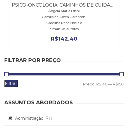
Literatura,
PSICO-ONCOLOGIA: CAMINHOS DE CUIDADO
Ficção,
Ângela Maria Diehl
Ensaios
Camila da Costa Parentoni
(69)
Carolina René Hoelzle
Obras
e mais 38 autores
de
R$
142,40
referência
(48)
PNL
(Programação
FILTRAR POR PREÇO
Neurolingüística)
(41)
Psicodrama
Filtrar
(200)
P
P
Preço:
R$140
—
R$150
Psicologia,
m
m
Psicoterapia
ASSUNTOS ABORDADOS
(799)
Publicidade,
Propaganda
Administração, RH
e
Marketing