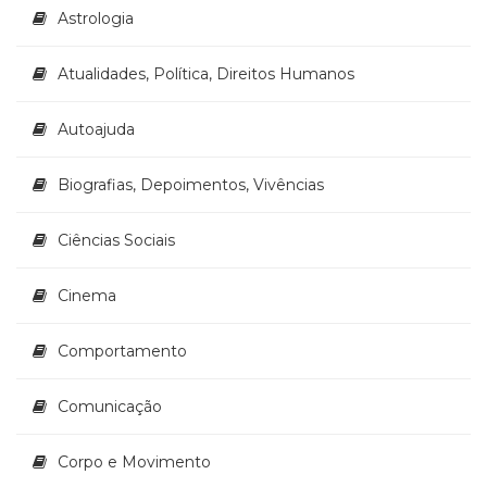
Astrologia
(33)
Puericultura
(23)
Atualidades, Política, Direitos Humanos
Rádio
(8)
Autoajuda
Relações
Públicas
Biografias, Depoimentos, Vivências
e
Comunicação
Empresarial
Ciências Sociais
(31)
Religião,
Cinema
Espiritualidade,
Filosofia
Comportamento
(63)
Saúde
(132)
Comunicação
Sem
categoria
Corpo e Movimento
(0)