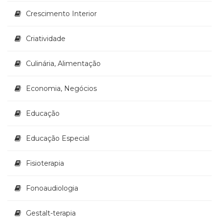
Televisão
Crescimento Interior
(22)
Temas
africanos
Criatividade
(30)
Terapia
Culinária, Alimentação
Ocupacional
(21)
Economia, Negócios
Treinamento
e
RH
Educação
(65)
Turismo
Educação Especial
(1)
Vida
Fisioterapia
Prática
(32)
Fonoaudiologia
Gestalt-terapia