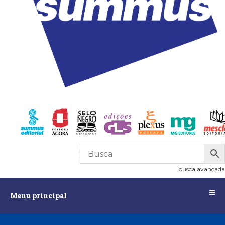
R$
0,00
0
busca avançada
Menu
Menu principal
principal
Assuntos