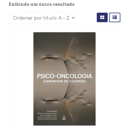
(31)
Exibindo um único resultado
Educação
(278)
Educação
Especial
(39)
Fisioterapia
(47)
Fonoaudiologia
(54)
Gestalt-
terapia
(93)
Jornalismo
(57)
LGBTQIA+
(66)
Literatura
Erótica
(11)