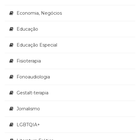
(33)
Puericultura
Economia, Negócios
(23)
Rádio
Educação
(8)
Relações
Educação Especial
Públicas
e
Comunicação
Fisioterapia
Empresarial
(31)
Fonoaudiologia
Religião,
Espiritualidade,
Gestalt-terapia
Filosofia
(63)
Jornalismo
Saúde
(132)
Sem
LGBTQIA+
categoria
(0)