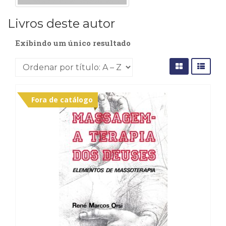
Cinema
Livros deste autor
(23)
Comportamento
Exibindo um único resultado
(417)
Comunicação
(232)
Corpo
e
Movimento
Fora de catálogo
(225)
Crescimento
Interior
(222)
Criatividade
(14)
Culinária,
Alimentação
(14)
Economia,
Negócios