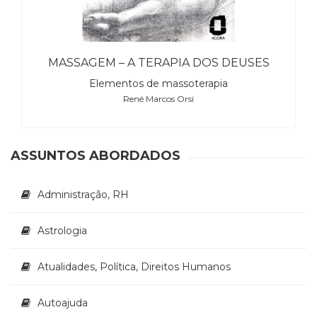
(31)
Educação
(278)
Educação
MASSAGEM – A TERAPIA DOS DEUSES
Especial
Elementos de massoterapia
(39)
René Marcos Orsi
Fisioterapia
(47)
Fonoaudiologia
(54)
ASSUNTOS ABORDADOS
Gestalt-
terapia
Administração, RH
(92)
Jornalismo
(57)
Astrologia
LGBTQIA+
(66)
Atualidades, Política, Direitos Humanos
Literatura
Erótica
Autoajuda
(11)