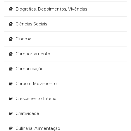
Literatura,
Ficção,
Biografias, Depoimentos, Vivências
Ensaios
(69)
Ciências Sociais
Obras
de
Cinema
referência
(47)
PNL
Comportamento
(Programação
Neurolingüística)
Comunicação
(41)
Psicodrama
Corpo e Movimento
(200)
Psicologia,
Psicoterapia
Crescimento Interior
(797)
Publicidade,
Criatividade
Propaganda
e
Culinária, Alimentação
Marketing