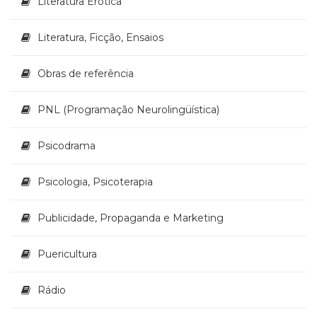
Literatura Erótica
Televisão
(22)
Literatura, Ficção, Ensaios
Temas
africanos
(30)
Obras de referência
Terapia
Ocupacional
PNL (Programação Neurolingüística)
(21)
Treinamento
Psicodrama
e
RH
(65)
Psicologia, Psicoterapia
Turismo
(1)
Publicidade, Propaganda e Marketing
Vida
Prática
Puericultura
(32)
Rádio