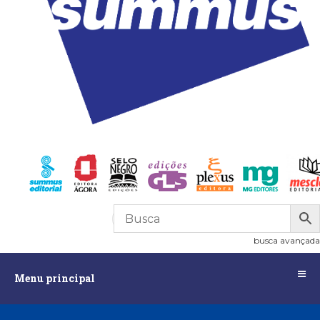
R$
0,00
0
busca avançada
Menu
Menu principal
principal
Assuntos