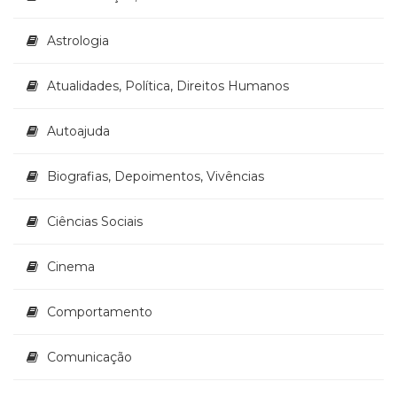
Literatura,
Ficção,
Astrologia
Ensaios
(69)
Obras
Atualidades, Política, Direitos Humanos
de
referência
Autoajuda
(48)
PNL
Biografias, Depoimentos, Vivências
(Programação
Neurolingüística)
(41)
Ciências Sociais
Psicodrama
(200)
Cinema
Psicologia,
Psicoterapia
Comportamento
(799)
Publicidade,
Propaganda
Comunicação
e
Marketing