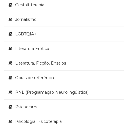
Televisão
Gestalt-terapia
(22)
Temas
Jornalismo
africanos
(30)
LGBTQIA+
Terapia
Ocupacional
(21)
Literatura Erótica
Treinamento
e
Literatura, Ficção, Ensaios
RH
(65)
Obras de referência
Turismo
(1)
Vida
PNL (Programação Neurolingüística)
Prática
(32)
Psicodrama
Psicologia, Psicoterapia