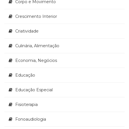
Corpo e Movimento
(33)
Puericultura
Crescimento Interior
(23)
Rádio
(8)
Criatividade
Relações
Públicas
Culinária, Alimentação
e
Comunicação
Economia, Negócios
Empresarial
(31)
Educação
Religião,
Espiritualidade,
Filosofia
Educação Especial
(63)
Saúde
Fisioterapia
(132)
Sem
Fonoaudiologia
categoria
(0)