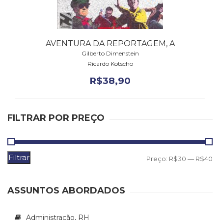
(31)
Educação
(278)
Educação
AVENTURA DA REPORTAGEM, A
Especial
Gilberto Dimenstein
(39)
Ricardo Kotscho
Fisioterapia
R$
38,90
(47)
Fonoaudiologia
(54)
Gestalt-
FILTRAR POR PREÇO
terapia
(93)
Jornalismo
Filtrar
(57)
P
P
Preço:
R$30
—
R$40
LGBTQIA+
m
m
(66)
ASSUNTOS ABORDADOS
Literatura
Erótica
(11)
Administração, RH