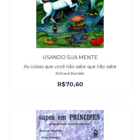
Literatura,
Ficção,
Ensaios
(69)
Obras
de
referência
(48)
PNL
USANDO SUA MENTE
(Programação
As coisas que você não sabe que não sabe
Neurolingüística)
Richard Bandler
(41)
R$
70,60
Psicodrama
(200)
Psicologia,
Psicoterapia
(799)
Publicidade,
Propaganda
e
Marketing