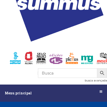
R$
0,00
0
busca avançada
Menu
Menu principal
principal
Assuntos