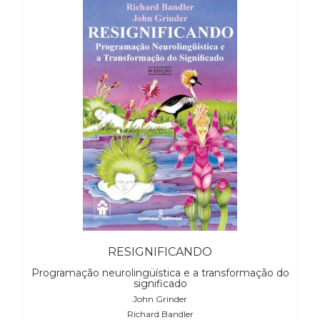
Televisão
(22)
Temas
africanos
(30)
Terapia
Ocupacional
(21)
Treinamento
e
RH
(65)
Turismo
(1)
Vida
Prática
RESIGNIFICANDO
(32)
Programação neurolingüística e a transformação do
significado
John Grinder
Richard Bandler