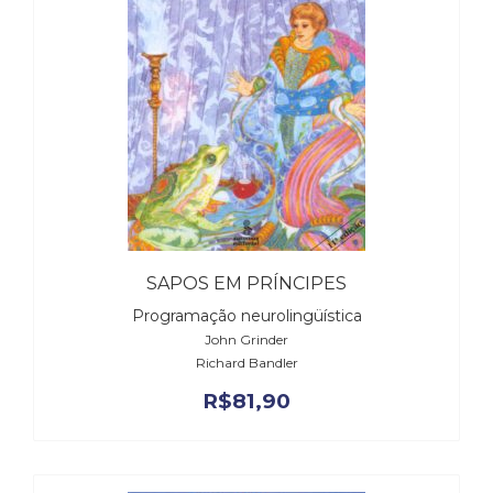
(33)
Puericultura
(23)
Rádio
(8)
Relações
Públicas
e
Comunicação
Empresarial
(31)
SAPOS EM PRÍNCIPES
Religião,
Espiritualidade,
Programação neurolingüística
Filosofia
John Grinder
(63)
Richard Bandler
Saúde
R$
81,90
(132)
Sem
categoria
(0)