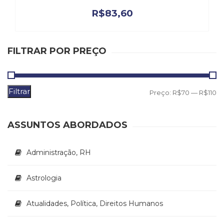
R$
83,60
FILTRAR POR PREÇO
Filtrar
P
P
Preço:
R$70
—
R$110
m
m
ASSUNTOS ABORDADOS
Administração, RH
Astrologia
Atualidades, Política, Direitos Humanos