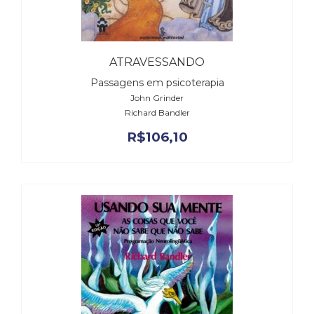
(31)
Educação
(278)
Educação
ATRAVESSANDO
Especial
Passagens em psicoterapia
(39)
John Grinder
Fisioterapia
Richard Bandler
(47)
Fonoaudiologia
R$
106,10
(54)
Gestalt-
terapia
(93)
Jornalismo
(57)
LGBTQIA+
(66)
Literatura
Erótica
(11)