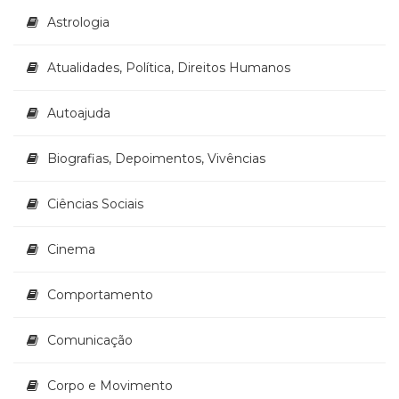
Literatura,
Astrologia
Ficção,
Ensaios
(69)
Atualidades, Política, Direitos Humanos
Obras
de
Autoajuda
referência
(48)
Biografias, Depoimentos, Vivências
PNL
(Programação
Neurolingüística)
Ciências Sociais
(41)
Psicodrama
Cinema
(200)
Psicologia,
Comportamento
Psicoterapia
(799)
Publicidade,
Comunicação
Propaganda
e
Corpo e Movimento
Marketing