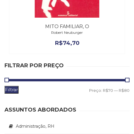
(31)
Educação
(278)
Educação
MITO FAMILIAR, O
Especial
Robert Neuburger
(39)
R$
74,70
Fisioterapia
(47)
Fonoaudiologia
(54)
FILTRAR POR PREÇO
Gestalt-
terapia
(93)
Filtrar
Jornalismo
P
P
Preço:
R$70
—
R$80
(57)
m
m
LGBTQIA+
ASSUNTOS ABORDADOS
(66)
Literatura
Erótica
Administração, RH
(11)