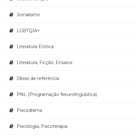
Televisão
(22)
Jornalismo
Temas
africanos
LGBTQIA+
(30)
Terapia
Ocupacional
Literatura Erótica
(21)
Treinamento
Literatura, Ficção, Ensaios
e
RH
Obras de referência
(65)
Turismo
(1)
PNL (Programação Neurolingüística)
Vida
Prática
Psicodrama
(32)
Psicologia, Psicoterapia