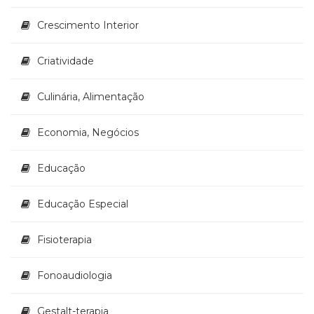
(33)
Crescimento Interior
Puericultura
(23)
Rádio
Criatividade
(8)
Relações
Culinária, Alimentação
Públicas
e
Economia, Negócios
Comunicação
Empresarial
(31)
Educação
Religião,
Espiritualidade,
Educação Especial
Filosofia
(63)
Fisioterapia
Saúde
(132)
Fonoaudiologia
Sem
categoria
(0)
Gestalt-terapia