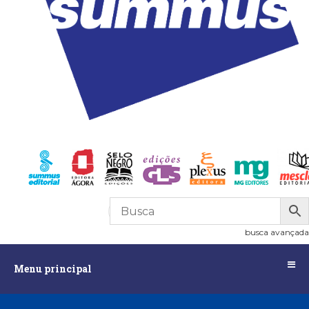
R$
0,00
0
busca avançada
Menu
Menu principal
principal
Assuntos