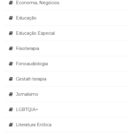
Economia, Negócios
(33)
Puericultura
Educação
(23)
Rádio
(8)
Educação Especial
Relações
Públicas
Fisioterapia
e
Comunicação
Fonoaudiologia
Empresarial
(31)
Religião,
Gestalt-terapia
Espiritualidade,
Filosofia
Jornalismo
(63)
Saúde
LGBTQIA+
(132)
Sem
categoria
Literatura Erótica
(0)