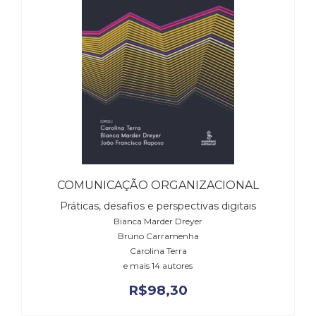
Cinema
(23)
Comportamento
(418)
Comunicação
(232)
Corpo
e
Movimento
(226)
Crescimento
COMUNICAÇÃO ORGANIZACIONAL
Interior
(222)
Práticas, desafios e perspectivas digitais
Criatividade
Bianca Marder Dreyer
(14)
Bruno Carramenha
Culinária,
Carolina Terra
Alimentação
e mais 14 autores
(14)
R$
98,30
Economia,
Negócios