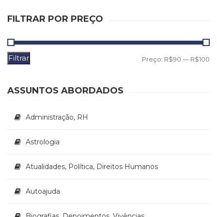
(31)
Educação
FILTRAR POR PREÇO
(278)
Educação
Especial
Filtrar
P
P
Preço:
R$90
—
R$100
(39)
Fisioterapia
m
m
(47)
ASSUNTOS ABORDADOS
Fonoaudiologia
(54)
Gestalt-
Administração, RH
terapia
(93)
Astrologia
Jornalismo
(57)
LGBTQIA+
Atualidades, Política, Direitos Humanos
(66)
Literatura
Autoajuda
Erótica
(11)
Biografias, Depoimentos, Vivências