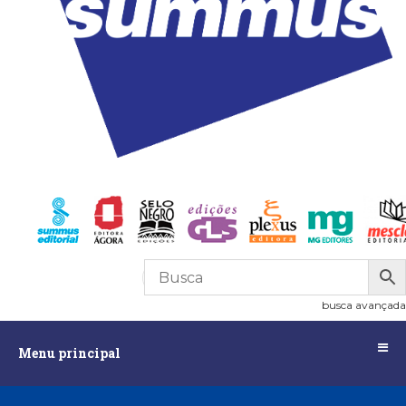
R$
0,00
0
busca avançada
Menu
Menu principal
principal
Assuntos