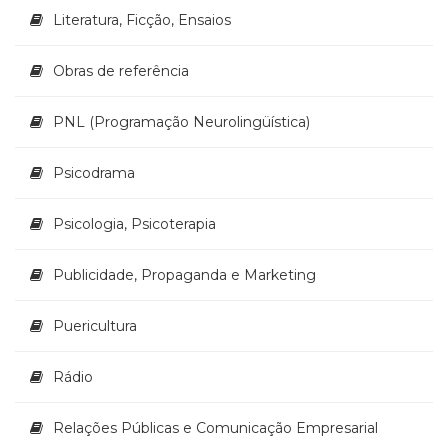
Televisão
Literatura, Ficção, Ensaios
(22)
Temas
Obras de referência
africanos
(30)
Terapia
PNL (Programação Neurolingüística)
Ocupacional
(21)
Psicodrama
Treinamento
e
Psicologia, Psicoterapia
RH
(65)
Publicidade, Propaganda e Marketing
Turismo
(1)
Vida
Puericultura
Prática
(32)
Rádio
Relações Públicas e Comunicação Empresarial