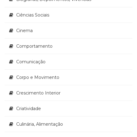
Literatura,
Ficção,
Ciências Sociais
Ensaios
(69)
Obras
Cinema
de
referência
Comportamento
(48)
PNL
Comunicação
(Programação
Neurolingüística)
(41)
Corpo e Movimento
Psicodrama
(200)
Crescimento Interior
Psicologia,
Psicoterapia
Criatividade
(799)
Publicidade,
Propaganda
Culinária, Alimentação
e
Marketing