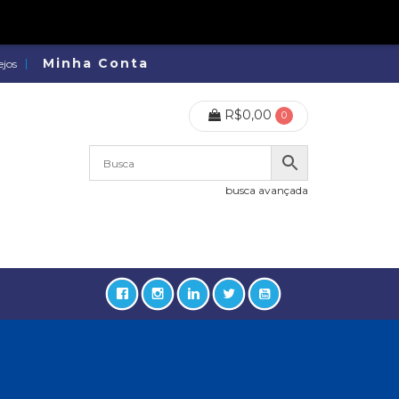
Minha Conta
ejos
R$
0,00
0
busca avançada
lidades, Política, Direitos Humanos (133)