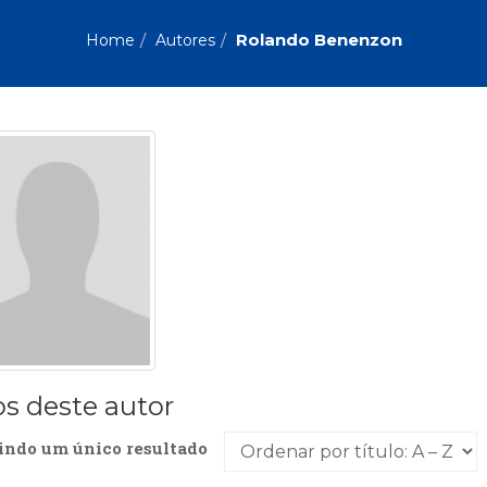
Biografias, Depoimentos, Vivências (104)
Ciên
Comportamento (418)
Com
Rolando Benenzon
Home
Autores
Crescimento Interior (222)
Cria
Economia, Negócios (31)
Edu
Fisioterapia (47)
Fon
Jornalismo (57)
LGB
Literatura, Ficção, Ensaios (69)
Obra
Psicodrama (200)
Psic
Puericultura (23)
Rádi
ial
Religião, Espiritualidade, Filosofia (63)
Saúd
Televisão (22)
Tema
Treinamento e RH (65)
Turi
os deste autor
indo um único resultado