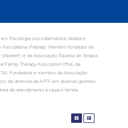
cias Sociais (102)
unicação (232)
tividade (14)
cação (278)
oaudiologia (54)
TQIA+ (66)
 em Psicologia, psicodramatista, didata e
s de referência (47)
 de Psicodrama (Febrap). Membro fundador da
ologia, Psicoterapia (797)
o (8)
r (Abratef ) e da Associação Paulista de Terapia
e (132)
l Family Therapy Association (Ifta), da
FTA). Fundadora e membro da Associação
s africanos (30)
smo (1)
mbro da diretoria da APTF em diversas gestões.
a área de atendimento a casal e família.