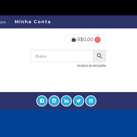
Minha Conta
ejos
R$
0,00
0
busca avançada
lidades, Política, Direitos Humanos (133)