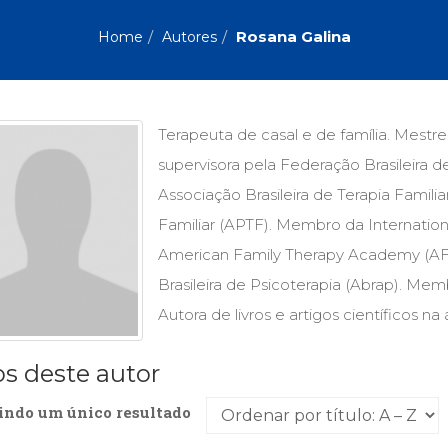
Biografias, Depoimentos, Vivências (104)
Ciên
Comportamento (417)
Com
Rosana Galina
Home
Autores
Crescimento Interior (222)
Cria
Economia, Negócios (31)
Edu
Fisioterapia (47)
Fon
Jornalismo (57)
LGB
Terapeuta de casal e de família. Mestre
Literatura, Ficção, Ensaios (69)
Obra
supervisora pela Federação Brasileira
Psicodrama (200)
Psic
Puericultura (23)
Rádi
Associação Brasileira de Terapia Familia
ial
Religião, Espiritualidade, Filosofia (63)
Saúd
Familiar (APTF). Membro da Internationa
American Family Therapy Academy (A
Televisão (22)
Tema
Treinamento e RH (65)
Turi
Brasileira de Psicoterapia (Abrap). Me
Autora de livros e artigos científicos n
os deste autor
indo um único resultado