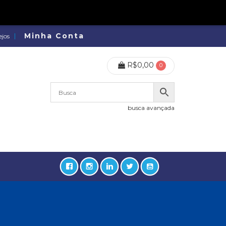
Minha Conta
ejos
R$
0,00
0
busca avançada
lidades, Política, Direitos Humanos (133)