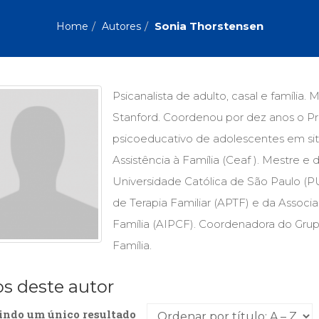
Biografias, Depoimentos, Vivências (104)
Ciên
Comportamento (418)
Com
Sonia Thorstensen
Home
Autores
Crescimento Interior (222)
Cria
Economia, Negócios (31)
Edu
Fisioterapia (47)
Fon
Jornalismo (57)
LGB
Psicanalista de adulto, casal e famíli
Literatura, Ficção, Ensaios (69)
Obra
Stanford. Coordenou por dez anos o
Psicodrama (200)
Psic
Puericultura (23)
Rádi
psicoeducativo de adolescentes em sit
ial
Religião, Espiritualidade, Filosofia (63)
Saúd
Assistência à Família (Ceaf ). Mestre e 
Universidade Católica de São Paulo (P
Televisão (22)
Tema
Treinamento e RH (65)
Turi
de Terapia Familiar (APTF) e da Associa
Família (AIPCF). Coordenadora do Grup
Família.
os deste autor
indo um único resultado