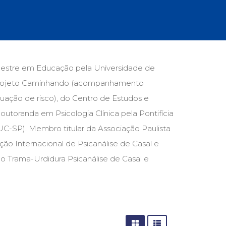
cias Sociais (102)
unicação (232)
tividade (14)
cação (278)
oaudiologia (54)
TQIA+ (66)
a. Mestre em Educação pela Universidade de
s de referência (48)
 Projeto Caminhando (acompanhamento
ologia, Psicoterapia (799)
o (8)
uação de risco), do Centro de Estudos e
e (132)
doutoranda em Psicologia Clínica pela Pontifícia
UC-SP). Membro titular da Associação Paulista
s africanos (30)
smo (1)
ção Internacional de Psicanálise de Casal e
o Trama-Urdidura Psicanálise de Casal e