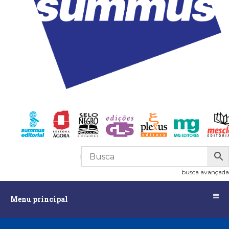
R$
0,00
0
busca avançada
Menu
Menu principal
principal
Assuntos