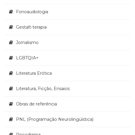
Televisão
(22)
Fonoaudiologia
Temas
africanos
Gestalt-terapia
(30)
Terapia
Jornalismo
Ocupacional
(21)
Treinamento
LGBTQIA+
e
RH
Literatura Erótica
(65)
Turismo
Literatura, Ficção, Ensaios
(1)
Vida
Prática
Obras de referência
(32)
PNL (Programação Neurolingüística)
Psicodrama