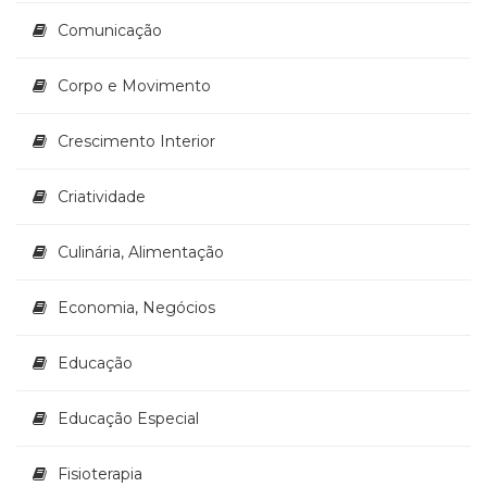
(33)
Comunicação
Puericultura
(23)
Corpo e Movimento
Rádio
(8)
Relações
Crescimento Interior
Públicas
e
Criatividade
Comunicação
Empresarial
Culinária, Alimentação
(31)
Religião,
Economia, Negócios
Espiritualidade,
Filosofia
(63)
Educação
Saúde
(132)
Educação Especial
Sem
categoria
Fisioterapia
(0)