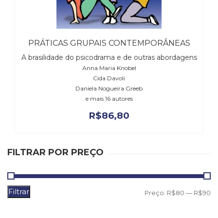
(31)
Educação
(278)
Educação
PRÁTICAS GRUPAIS CONTEMPORÂNEAS
Especial
A brasilidade do psicodrama e de outras abordagens
(39)
Anna Maria Knobel
Fisioterapia
Cida Davoli
(47)
Daniela Nogueira Greeb
Fonoaudiologia
e mais 16 autores
(54)
Gestalt-
R$
86,80
terapia
(93)
Jornalismo
FILTRAR POR PREÇO
(57)
LGBTQIA+
(66)
Literatura
Filtrar
P
P
Preço:
R$80
—
R$90
Erótica
m
m
(11)