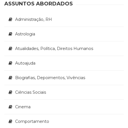
Literatura,
ASSUNTOS ABORDADOS
Ficção,
Ensaios
Administração, RH
(69)
Obras
de
Astrologia
referência
(48)
Atualidades, Política, Direitos Humanos
PNL
(Programação
Autoajuda
Neurolingüística)
(41)
Psicodrama
Biografias, Depoimentos, Vivências
(200)
Psicologia,
Ciências Sociais
Psicoterapia
(799)
Cinema
Publicidade,
Propaganda
e
Comportamento
Marketing