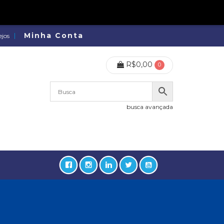
Minha Conta
ejos
R$
0,00
0
busca avançada
lidades, Política, Direitos Humanos (133)