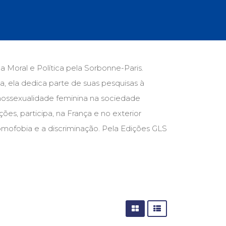
cias Sociais (102)
unicação (232)
tividade (14)
cação (278)
oaudiologia (54)
TQIA+ (66)
ia Moral e Política pela Sorbonne-Paris.
s de referência (48)
ela dedica parte de suas pesquisas à
ologia, Psicoterapia (799)
o (8)
mossexualidade feminina na sociedade
e (132)
ões, participa, na França e no exterior
homofobia e a discriminação. Pela Edições GLS
s africanos (30)
smo (1)