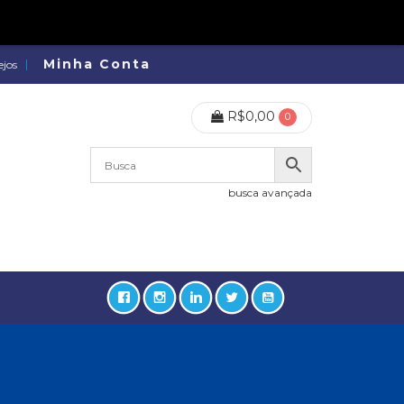
Minha Conta
ejos
R$
0,00
0
busca avançada
lidades, Política, Direitos Humanos (133)