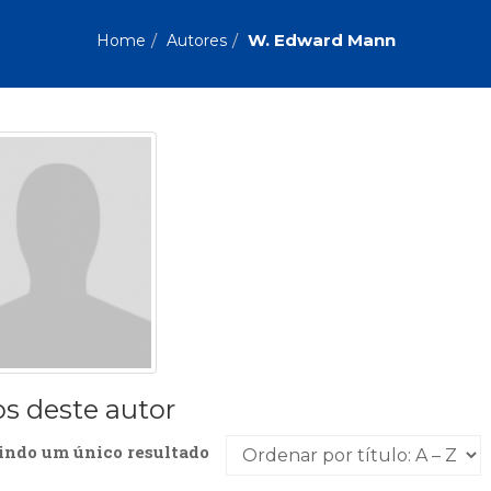
Biografias, Depoimentos, Vivências (104)
Ciên
Comportamento (418)
Com
W. Edward Mann
Home
Autores
Crescimento Interior (222)
Cria
Economia, Negócios (31)
Edu
Fisioterapia (47)
Fon
Jornalismo (57)
LGB
Literatura, Ficção, Ensaios (69)
Obra
Psicodrama (200)
Psic
Puericultura (23)
Rádi
ial
Religião, Espiritualidade, Filosofia (63)
Saúd
Televisão (22)
Tema
Treinamento e RH (65)
Turi
os deste autor
indo um único resultado