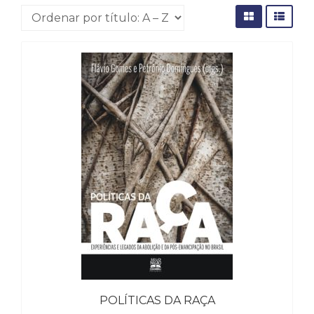
(31)
Educação
(278)
Educação
Especial
(39)
Fisioterapia
(47)
Fonoaudiologia
(54)
Gestalt-
terapia
(93)
Jornalismo
(57)
LGBTQIA+
(66)
Literatura
Erótica
POLÍTICAS DA RAÇA
(11)