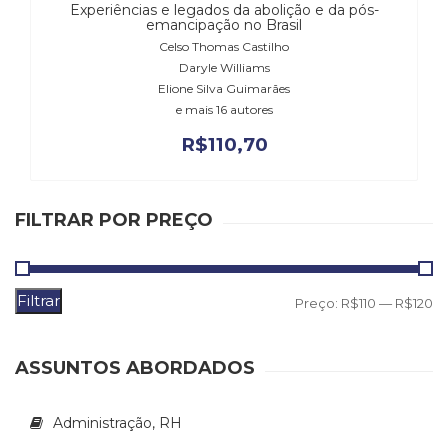
Literatura,
Experiências e legados da abolição e da pós-
emancipação no Brasil
Ficção,
Celso Thomas Castilho
Ensaios
Daryle Williams
(69)
Elione Silva Guimarães
Obras
e mais 16 autores
de
referência
R$
110,70
(48)
PNL
(Programação
FILTRAR POR PREÇO
Neurolingüística)
(41)
Psicodrama
(200)
Filtrar
P
P
Preço:
R$110
—
R$120
Psicologia,
m
m
Psicoterapia
(799)
ASSUNTOS ABORDADOS
Publicidade,
Propaganda
Administração, RH
e
Marketing