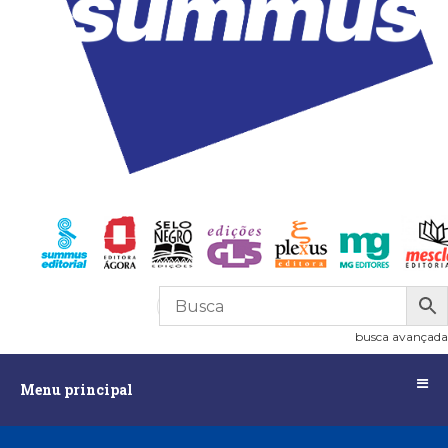
R$
0,00
0
busca avançada
Menu
Menu principal
principal
Assuntos