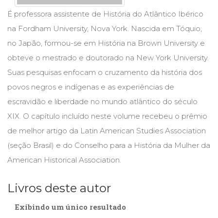
Cinema
É professora assistente de História do Atlântico Ibérico
(23)
na Fordham University, Nova York. Nascida em Tóquio,
Comportamento
(418)
no Japão, formou-se em História na Brown University e
Comunicação
obteve o mestrado e doutorado na New York University.
(232)
Suas pesquisas enfocam o cruzamento da história dos
Corpo
e
povos negros e indígenas e as experiências de
Movimento
escravidão e liberdade no mundo atlântico do século
(226)
XIX. O capítulo incluído neste volume recebeu o prêmio
Crescimento
Interior
de melhor artigo da Latin American Studies Association
(222)
(seção Brasil) e do Conselho para a História da Mulher da
Criatividade
American Historical Association.
(14)
Culinária,
Alimentação
Livros deste autor
(14)
Economia,
Exibindo um único resultado
Negócios