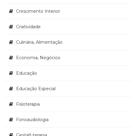
Televisão
(22)
Crescimento Interior
Temas
africanos
Criatividade
(30)
Terapia
Culinária, Alimentação
Ocupacional
(21)
Treinamento
Economia, Negócios
e
RH
Educação
(65)
Turismo
Educação Especial
(1)
Vida
Prática
Fisioterapia
(32)
Fonoaudiologia
Gestalt-terapia