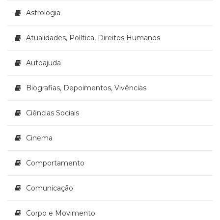
(33)
Astrologia
Puericultura
(23)
Atualidades, Política, Direitos Humanos
Rádio
(8)
Autoajuda
Relações
Públicas
e
Biografias, Depoimentos, Vivências
Comunicação
Empresarial
Ciências Sociais
(31)
Religião,
Cinema
Espiritualidade,
Filosofia
(63)
Comportamento
Saúde
(132)
Comunicação
Sem
categoria
Corpo e Movimento
(0)