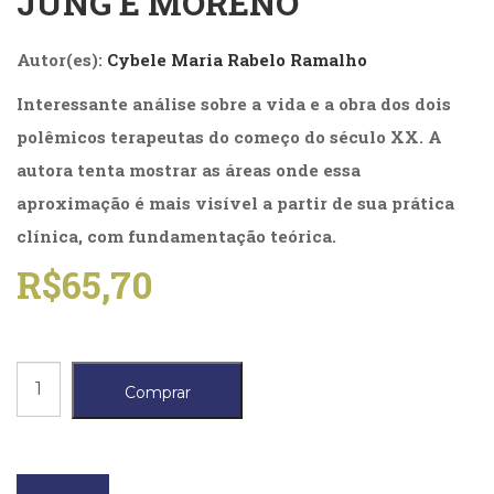
JUNG E MORENO
(31)
Educação
Autor(es):
Cybele Maria Rabelo Ramalho
(278)
Educação
Interessante análise sobre a vida e a obra dos dois
Especial
(39)
polêmicos terapeutas do começo do século XX. A
Fisioterapia
autora tenta mostrar as áreas onde essa
(47)
aproximação é mais visível a partir de sua prática
Fonoaudiologia
(54)
clínica, com fundamentação teórica.
Gestalt-
R$
65,70
terapia
(93)
Jornalismo
(57)
Aproximações
LGBTQIA+
Comprar
(66)
entre
Literatura
Jung
Erótica
(11)
e