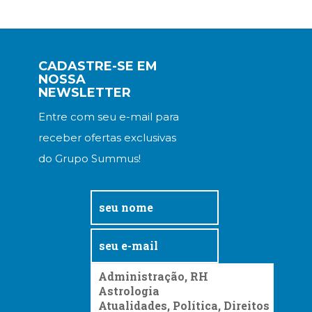
Televisão
(22)
Temas
africanos
CADASTRE-SE EM
(30)
NOSSA
Terapia
NEWSLETTER
Ocupacional
(21)
Entre com seu e-mail para
Treinamento
receber ofertas exclusivas
e
do Grupo Summus!
RH
(65)
Turismo
(1)
Vida
Prática
(32)