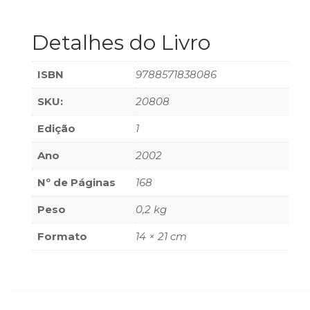
(33)
Puericultura
Detalhes do Livro
(23)
Rádio
ISBN
9788571838086
(8)
Relações
SKU:
20808
Públicas
e
Edição
1
Comunicação
Empresarial
Ano
2002
(31)
Religião,
Nº de Páginas
168
Espiritualidade,
Peso
0,2 kg
Filosofia
(63)
Formato
14 × 21 cm
Saúde
(132)
Sem
categoria
(0)