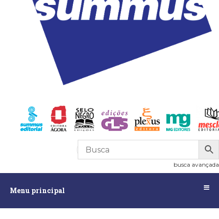
R$
0,00
0
busca avançada
Menu
Menu principal
principal
Assuntos