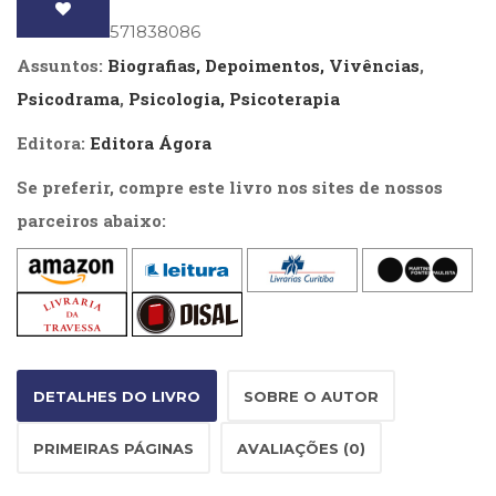
Literatura,
Moreno
Ficção,
ISBN
: 9788571838086
quantidade
Ensaios
Assuntos:
Biografias, Depoimentos, Vivências
,
(69)
Psicodrama
,
Psicologia, Psicoterapia
Obras
de
Editora:
Editora Ágora
referência
(48)
Se preferir, compre este livro nos sites de nossos
PNL
parceiros abaixo:
(Programação
Neurolingüística)
(41)
Psicodrama
(200)
Psicologia,
Psicoterapia
(799)
DETALHES DO LIVRO
SOBRE O AUTOR
Publicidade,
Propaganda
PRIMEIRAS PÁGINAS
AVALIAÇÕES (0)
e
Marketing