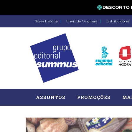
DESCONTO DE 5
Nossa história
Envio de Originais
Distribuidores
ASSUNTOS
PROMOÇÕES
MA
Administração, RH (77)