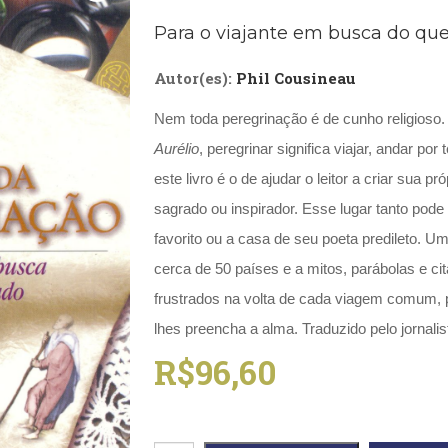
Biografias, Depoimentos, Vivências (104)
Ciên
Para o viajante em busca do que
Comportamento (418)
Com
Crescimento Interior (222)
Cria
Autor(es):
Phil Cousineau
Economia, Negócios (31)
Edu
Fisioterapia (47)
Fon
Nem toda peregrinação é de cunho religioso
Jornalismo (57)
LGB
Literatura, Ficção, Ensaios (69)
Obra
Aurélio
, peregrinar significa viajar, andar po
Psicodrama (200)
Psic
este livro é o de ajudar o leitor a criar sua p
Puericultura (23)
Rádi
sagrado ou inspirador. Esse lugar tanto pode
ial
Religião, Espiritualidade, Filosofia (63)
Saúd
favorito ou a casa de seu poeta predileto. Um
Televisão (22)
Tema
cerca de 50 países e a mitos, parábolas e ci
Treinamento e RH (65)
Turi
frustrados na volta de cada viagem comum, p
lhes preencha a alma. Traduzido pelo jornalis
R$
96,60