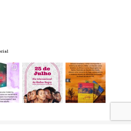
orial
artões de crédito, débito, boleto bancário e débito em conta.