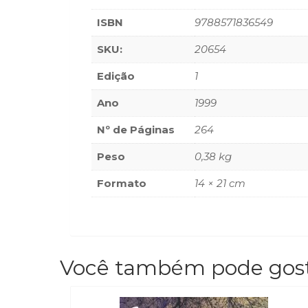
ISBN
9788571836549
SKU:
20654
Edição
1
Ano
1999
Nº de Páginas
264
Peso
0,38 kg
Formato
14 × 21 cm
Você também pode gos