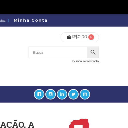
Minha Conta
ejos
R$
0,00
0
busca avançada
AÇÃO, A
lidades, Política, Direitos Humanos (133)