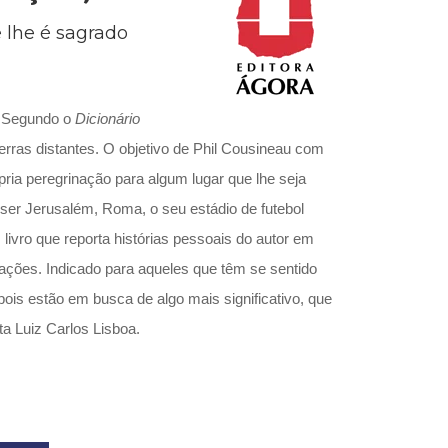
cias Sociais (102)
 lhe é sagrado
unicação (232)
tividade (14)
cação (278)
oaudiologia (54)
. Segundo o
Dicionário
TQIA+ (66)
s de referência (48)
r terras distantes. O objetivo de Phil Cousineau com
ologia, Psicoterapia (799)
rópria peregrinação para algum lugar que lhe seja
o (8)
 ser Jerusalém, Roma, o seu estádio de futebol
e (132)
 livro que reporta histórias pessoais do autor em
s africanos (30)
tações. Indicado para aqueles que têm se sentido
smo (1)
ois estão em busca de algo mais significativo, que
ta Luiz Carlos Lisboa.