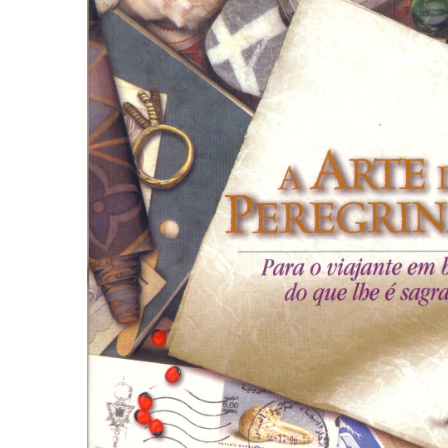
Autoajuda (95)
Cinema (23)
Corpo e Movimento (226)
Culinária, Alimentação (14)
Educação Especial (39)
Gestalt-terapia (93)
Literatura Erótica (11)
PNL (Programação Neurolingüística) (41)
Publicidade, Propaganda e Marketing (33)
Relações Públicas e Comunicação Empresar
(31)
Sem categoria (0)
Terapia Ocupacional (21)
Vida Prática (32)