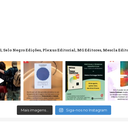
, Selo Negro Edições, Plexus Editorial, MG Editores, Mescla Edit
Mais imagens...
Siga-nos no Instagram
erved.
Aceitamos c