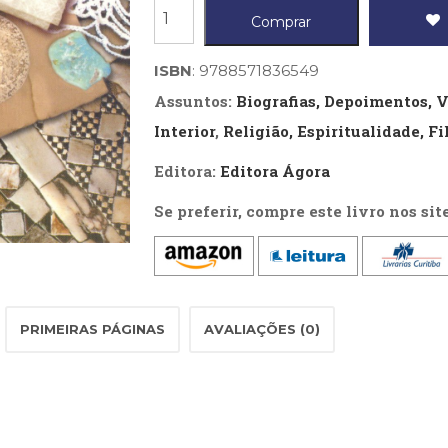
Arte
Comprar
da
Peregrinação,
ISBN
: 9788571836549
A
Assuntos:
Biografias, Depoimentos, 
quantidade
Interior
,
Religião, Espiritualidade, Fi
Editora:
Editora Ágora
Se preferir, compre este livro nos sit
PRIMEIRAS PÁGINAS
AVALIAÇÕES (0)