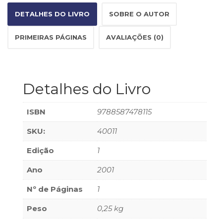
Literatura,
Ficção,
DETALHES DO LIVRO
SOBRE O AUTOR
Ensaios
(69)
PRIMEIRAS PÁGINAS
AVALIAÇÕES (0)
Obras
de
referência
(47)
Detalhes do Livro
PNL
(Programação
Neurolingüística)
ISBN
9788587478115
(41)
SKU:
40011
Psicodrama
(200)
Edição
1
Psicologia,
Psicoterapia
Ano
2001
(797)
Publicidade,
Nº de Páginas
1
Propaganda
Peso
0,25 kg
e
Marketing