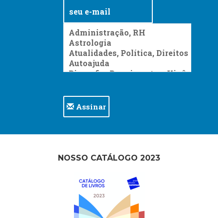
Televisão
(22)
Temas
africanos
(30)
Terapia
Ocupacional
(21)
Treinamento
e
Assinar
RH
(65)
Turismo
(1)
Vida
NOSSO CATÁLOGO 2023
Prática
(32)