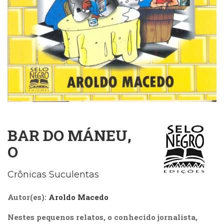
Cinema
(23)
Comportamento
(417)
Comunicação
(232)
Corpo
e
Movimento
(225)
Crescimento
BAR DO MÁNEU,
Interior
(222)
O
Criatividade
(14)
Crônicas Suculentas
Culinária,
Alimentação
Autor(es):
Aroldo Macedo
(14)
Economia,
Nestes pequenos relatos, o conhecido jornalista,
Negócios