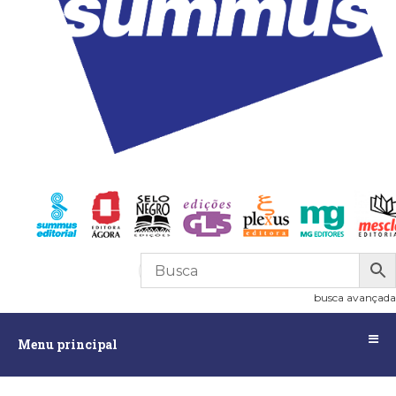
R$
0,00
0
busca avançada
Menu
Menu principal
principal
Assuntos