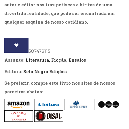
(31)
autor e editor nos traz petiscos e biritas de uma
Educação
divertida realidade, que pode ser encontrada em
(278)
qualquer esquina de nosso cotidiano.
Educação
Especial
(39)
Fisioterapia
(47)
ISBN
: 9788587478115
Fonoaudiologia
Assunto:
Literatura, Ficção, Ensaios
(54)
Gestalt-
Editora:
Selo Negro Edições
terapia
(92)
Se preferir, compre este livro nos sites de nossos
Jornalismo
parceiros abaixo:
(57)
LGBTQIA+
(66)
Literatura
Erótica
(11)