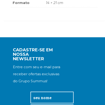
Formato
14 × 21 cm
(33)
Puericultura
(23)
Rádio
(8)
Relações
Públicas
e
Comunicação
CADASTRE-SE EM
Empresarial
NOSSA
(31)
NEWSLETTER
Religião,
Espiritualidade,
Entre com seu e-mail para
Filosofia
receber ofertas exclusivas
(63)
do Grupo Summus!
Saúde
(132)
Sem
categoria
(0)