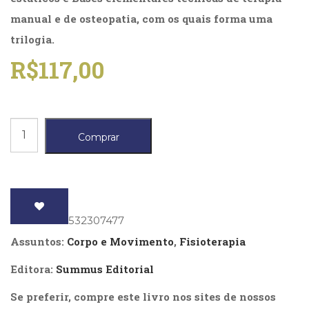
Literatura,
manual e de osteopatia, com os quais forma uma
Ficção,
Ensaios
trilogia.
(69)
R$
117,00
Obras
de
referência
(48)
PNL
Bases
Comprar
(Programação
da
Neurolingüística)
Fisiologia
(41)
Psicodrama
da
(200)
Terapia
Psicologia,
ISBN
: 9788532307477
Manual,
Psicoterapia
Assuntos:
Corpo e Movimento
,
Fisioterapia
(799)
As
Publicidade,
Editora:
Summus Editorial
quantidade
Propaganda
e
Se preferir, compre este livro nos sites de nossos
Marketing