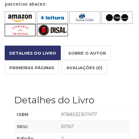
parceiros abaixo:
(33)
Puericultura
(23)
Rádio
(8)
Relações
Públicas
DETALHES DO LIVRO
SOBRE O AUTOR
e
Comunicação
Empresarial
PRIMEIRAS PÁGINAS
AVALIAÇÕES (0)
(31)
Religião,
Espiritualidade,
Filosofia
Detalhes do Livro
(63)
Saúde
ISBN
9788532307477
(132)
Sem
SKU:
10747
categoria
(0)
Edição
2