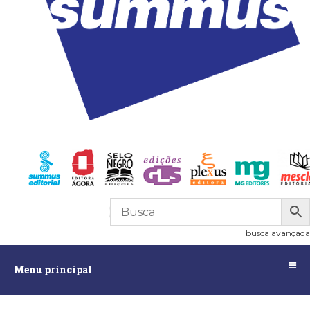
R$
0,00
0
busca avançada
Menu
Menu principal
principal
Assuntos