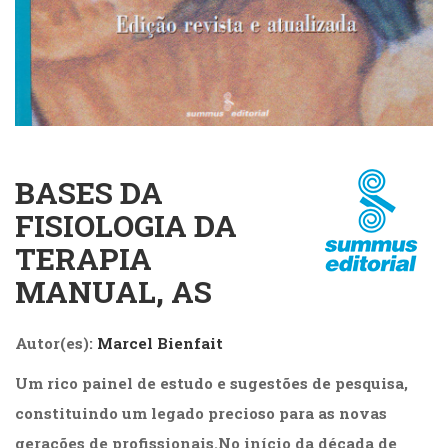
Cinema
(23)
Comportamento
(418)
Comunicação
(232)
Corpo
e
BASES DA
Movimento
FISIOLOGIA DA
(226)
Crescimento
TERAPIA
Interior
MANUAL, AS
(222)
Criatividade
(14)
Autor(es):
Marcel Bienfait
Culinária,
Alimentação
Um rico painel de estudo e sugestões de pesquisa,
(14)
constituindo um legado precioso para as novas
Economia,
Negócios
gerações de profissionais.No início da década de