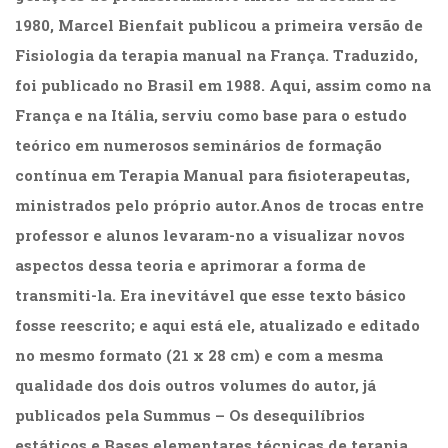
(31)
1980, Marcel Bienfait publicou a primeira versão de
Educação
Fisiologia da terapia manual na França. Traduzido,
(278)
Educação
foi publicado no Brasil em 1988. Aqui, assim como na
Especial
França e na Itália, serviu como base para o estudo
(39)
teórico em numerosos seminários de formação
Fisioterapia
(47)
contínua em Terapia Manual para fisioterapeutas,
Fonoaudiologia
ministrados pelo próprio autor.Anos de trocas entre
(54)
Gestalt-
professor e alunos levaram-no a visualizar novos
terapia
aspectos dessa teoria e aprimorar a forma de
(93)
transmiti-la. Era inevitável que esse texto básico
Jornalismo
(57)
fosse reescrito; e aqui está ele, atualizado e editado
LGBTQIA+
no mesmo formato (21 x 28 cm) e com a mesma
(66)
qualidade dos dois outros volumes do autor, já
Literatura
Erótica
publicados pela Summus – Os desequilíbrios
(11)
estáticos e Bases elementares técnicas de terapia