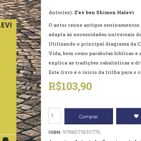
Biografias, Depoimentos, Vivências (104)
Ciên
Comportamento (418)
Com
Autor(es):
Z'ev ben Shimon Halevi
Crescimento Interior (222)
Cria
O autor reúne antigos ensinamentos j
Economia, Negócios (31)
Edu
Fisioterapia (47)
Fon
adapta às necessidades universais d
Jornalismo (57)
LGB
Utilizando o principal diagrama da C
Literatura, Ficção, Ensaios (69)
Obra
Psicodrama (200)
Psic
Vida, bem como parábolas bíblicas e a
Puericultura (23)
Rádi
explica as tradições cabalísticas e d
ial
Religião, Espiritualidade, Filosofia (63)
Saúd
Este livro é o início da trilha para o
Televisão (22)
Tema
R$
103,90
Treinamento e RH (65)
Turi
Caminho
Comprar
da
Cabala,
ISBN
: 9788571830776
O