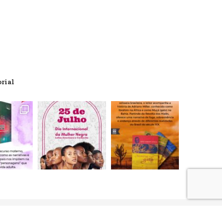
orial
artões de crédito, débito, boleto bancário e débito em conta.