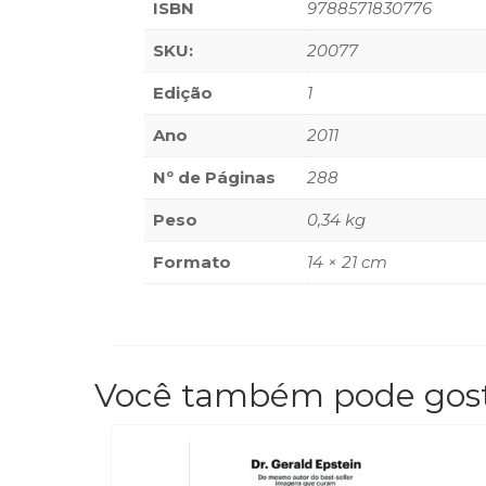
ISBN
9788571830776
SKU:
20077
Edição
1
Ano
2011
Nº de Páginas
288
Peso
0,34 kg
Formato
14 × 21 cm
Você também pode gos