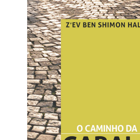
Autoajuda (95)
Cinema (23)
Corpo e Movimento (226)
Culinária, Alimentação (14)
Educação Especial (39)
Gestalt-terapia (93)
Literatura Erótica (11)
PNL (Programação Neurolingüística) (41)
Publicidade, Propaganda e Marketing (33)
Relações Públicas e Comunicação Empresar
(31)
Sem categoria (0)
Terapia Ocupacional (21)
Vida Prática (32)