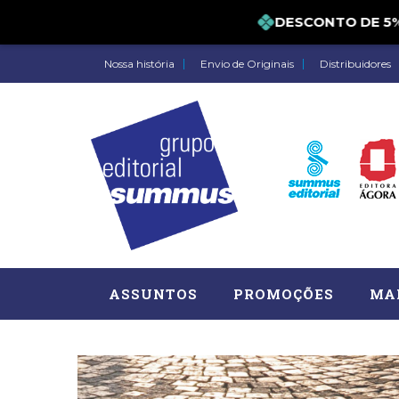
DESCONTO DE 5% P
Nossa história
Envio de Originais
Distribuidores
ASSUNTOS
PROMOÇÕES
MA
Administração, RH (77)