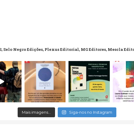
, Selo Negro Edições, Plexus Editorial, MG Editores, Mescla Edit
Mais imagens...
Siga-nos no Instagram
erved.
Aceitamos c