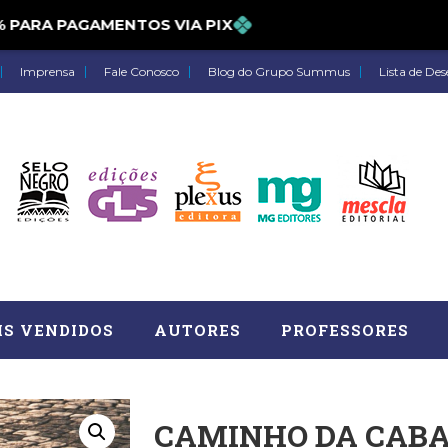
ARA PAGAMENTOS VIA PIX
Imprensa
Fale Conosco
Blog do Grupo Summus
Lista de Des
IS VENDIDOS
AUTORES
PROFESSORES
CAMINHO DA CABA
Astrologia (27)
Atua