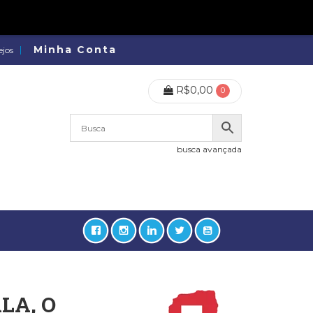
Minha Conta
ejos
R$
0,00
0
busca avançada
LA, O
lidades, Política, Direitos Humanos (133)