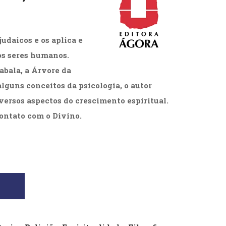
cias Sociais (102)
unicação (232)
tividade (14)
udaicos e os aplica e
cação (278)
oaudiologia (54)
os seres humanos.
TQIA+ (66)
abala, a Árvore da
s de referência (48)
ologia, Psicoterapia (799)
lguns conceitos da psicologia, o autor
o (8)
iversos aspectos do crescimento espiritual.
e (132)
 contato com o Divino.
s africanos (30)
smo (1)