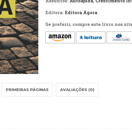
Assuntos:
Autoajuda
,
Crescimento Int
quantidade
Editora:
Editora Ágora
Se preferir, compre este livro nos sit
PRIMEIRAS PÁGINAS
AVALIAÇÕES (0)