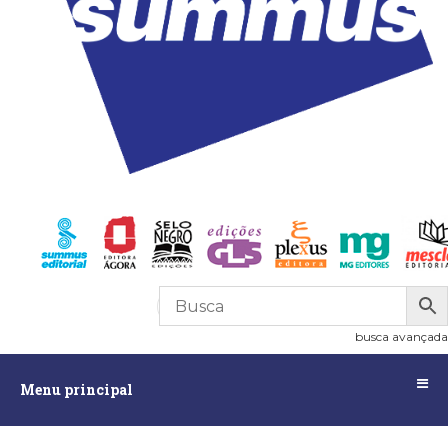
R$
0,00
0
busca avançada
Menu
Menu principal
principal
Assuntos