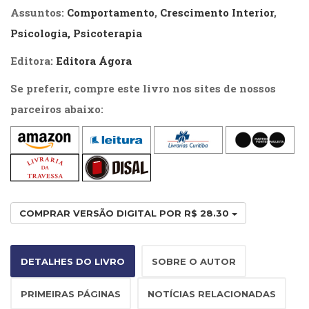
Literatura,
Assuntos:
Comportamento
,
Crescimento Interior
,
Ficção,
Psicologia, Psicoterapia
Ensaios
(69)
Editora:
Editora Ágora
Obras
de
Se preferir, compre este livro nos sites de nossos
referência
parceiros abaixo:
(48)
PNL
(Programação
Neurolingüística)
(41)
Psicodrama
(200)
COMPRAR VERSÃO DIGITAL POR R$ 28.30
Psicologia,
Psicoterapia
(799)
Publicidade,
DETALHES DO LIVRO
SOBRE O AUTOR
Propaganda
e
PRIMEIRAS PÁGINAS
NOTÍCIAS RELACIONADAS
Marketing