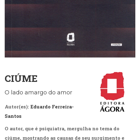
Cinema
(23)
Comportamento
(418)
Comunicação
(232)
Corpo
e
Movimento
(226)
CIÚME
Crescimento
Interior
(222)
O lado amargo do amor
Criatividade
(14)
Autor(es):
Eduardo Ferreira-
Culinária,
Santos
Alimentação
(14)
O autor, que é psiquiatra, mergulha no tema do
Economia,
Negócios
ciúme, mostrando as causas de seu surgimento e