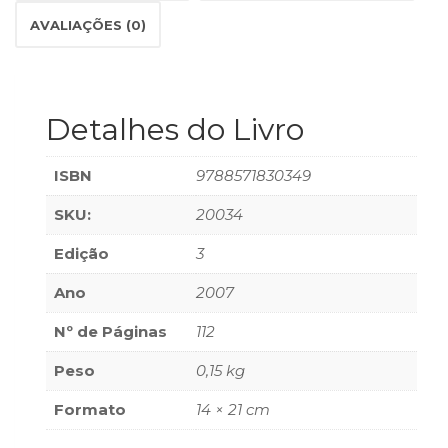
(33)
AVALIAÇÕES (0)
Puericultura
(23)
Rádio
(8)
Detalhes do Livro
Relações
Públicas
e
ISBN
9788571830349
Comunicação
SKU:
20034
Empresarial
(31)
Edição
3
Religião,
Espiritualidade,
Ano
2007
Filosofia
(63)
Nº de Páginas
112
Saúde
Peso
0,15 kg
(132)
Sem
Formato
14 × 21 cm
categoria
(0)