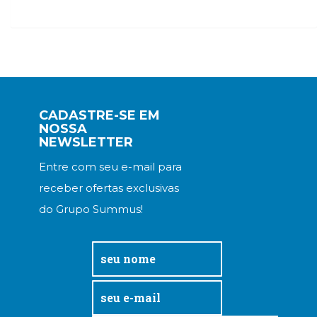
Televisão
(22)
Temas
africanos
(30)
Terapia
Ocupacional
CADASTRE-SE EM
(21)
NOSSA
Treinamento
NEWSLETTER
e
RH
Entre com seu e-mail para
(65)
receber ofertas exclusivas
Turismo
do Grupo Summus!
(1)
Vida
Prática
(32)