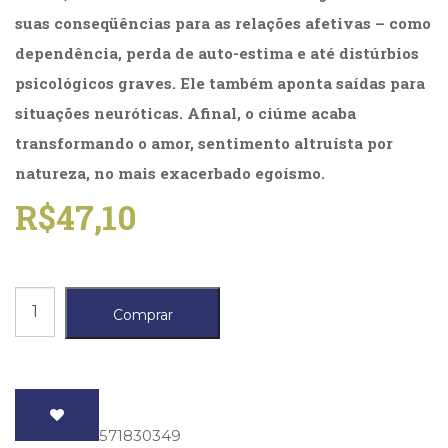
(31)
suas conseqüências para as relações afetivas – como
Educação
dependência, perda de auto-estima e até distúrbios
(278)
Educação
psicológicos graves. Ele também aponta saídas para
Especial
situações neuróticas. Afinal, o ciúme acaba
(39)
transformando o amor, sentimento altruísta por
Fisioterapia
(47)
natureza, no mais exacerbado egoísmo.
Fonoaudiologia
R$
47,10
(54)
Gestalt-
terapia
(93)
Jornalismo
Ciúme
Comprar
(57)
quantidade
LGBTQIA+
(66)
Literatura
Erótica
(11)
ISBN
: 9788571830349